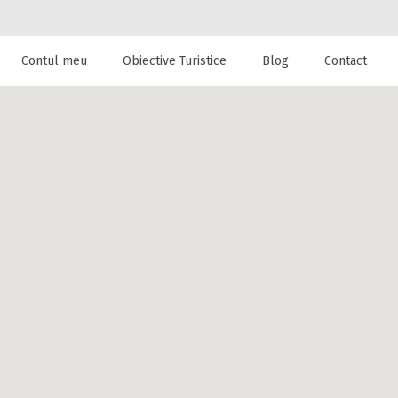
Contul meu
Obiective Turistice
Blog
Contact
 de cazare la
a House din