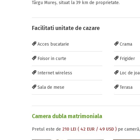
Târgu Mureș, situat la 39 km de proprietate.
Facilitati unitate de cazare
Inscrieti-va G
Acces bucatarie
Crama
https://www.f
Foisor in curte
Frigider
Internet wireless
Loc de joa
Sala de mese
Terasa
Trimite solic
Camera dubla matrimoniala
Pretul este de
210 LEI ( 42 EUR / 49 USD )
pe cameră,