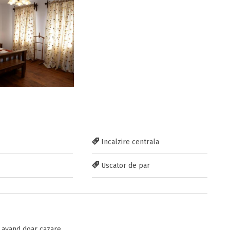
Incalzire centrala
Uscator de par
avand doar cazare.