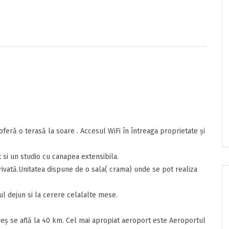
e/pret
onditii
sunt de acord cu
Termenii si Conditiile
acestui portal.
oferă o terasă la soare . Accesul WiFi în întreaga proprietate și
i un studio cu canapea extensibila.
rivată.Unitatea dispune de o sala( crama) unde se pot realiza
l dejun si la cerere celalalte mese.
nzia
ta
eș se află la 40 km. Cel mai apropiat aeroport este Aeroportul