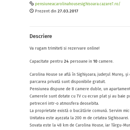
pensiuneacarolinahousesighisoara.cazare7.ro/
Prezent din
27.03.2017
Comunicare
Tipul camerei
Facilitati
Descriere
Perioada
Raport calitat
Va rugam trimiteti si rezervare online!
Data sosirii
Termeni si c
Capacitate pentru
24
persoane in
10
camere.
Am citit si 
Carolina House se află în Sighișoara, judeţul Mureș, şi 
Data plecarii
parcarea privată sunt disponibile gratuit.
Pensiunea dispune de 8 camere duble, un apartament s
Camerele sunt dotate cu TV cu ecran plat şi au baie p
petreceri intr-o atmosfera deosebita.
Alte detalii
La proprietate există o bucătărie comună. Servim micu
Adauga rece
Mesajul D-voas
Unitatea este așezata la 200 m de cetatea Sighisoarei.
Sovata este la 48 km de Carolina House, iar Târgu-Mur