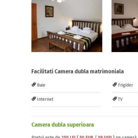
Facilitati Camera dubla matrimoniala
Baie
Frigider
Internet
TV
Camera dubla superioara
Pretul este de
250 LEI ( 50 EUR / 59 USD )
pe cameră, 