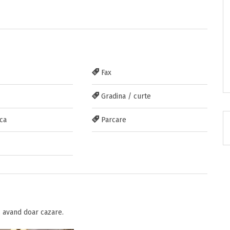
RATUIT pe grupul nostru de cazare
Fax
acebook.com/groups/cazareromaniaghidonline
Gradina / curte
ca
Parcare
itarea
 avand doar cazare.