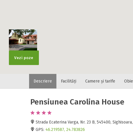
Localitatea
* Ajuta la statis
Numar de tele
Vezi poze
Descriere
Facilități
Camere și tarife
Obie
E-mail
Inscrieti-va G
https://www.f
Pensiunea Carolina House
Spatiul solic
Curatenie
Numar persoa
Strada Ecaterina Varga, Nr. 23 B, 545400, Sighisoa
Comfort
GPS:
46.219587, 24.783826