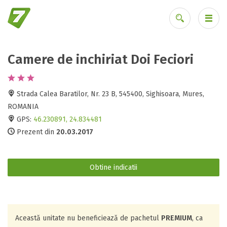
Camere de inchiriat Doi Feciori
Ai uitat parola?
Strada Calea Baratilor, Nr. 23 B, 545400, Sighisoara, Mures,
ROMANIA
GPS:
46.230891, 24.834481
Prezent din
20.03.2017
Obtine indicatii
Această unitate nu beneficiează de pachetul
PREMIUM
, ca