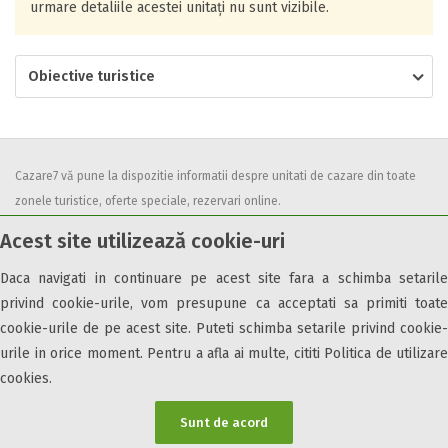
urmare detaliile acestei unitați nu sunt vizibile.
Obiective turistice
Cazare7 vă pune la dispozitie informatii despre unitati de cazare din toate
zonele turistice, oferte speciale, rezervari online.
Utilizand acest serviciu inseamna ca sunteti de acord cu
Termenii și
Acest site utilizează cookie-uri
condițiile
de utilizare.
Daca navigati in continuare pe acest site fara a schimba setarile
privind cookie-urile, vom presupune ca acceptati sa primiti toate
cookie-urile de pe acest site. Puteti schimba setarile privind cookie-
urile in orice moment. Pentru a afla ai multe, cititi Politica de utilizare
© 2026 Cazare7. Toate drepturile rezervate.
cookies.
Obiective turistice
Informații utile
Parteneri Cazare7
Harta Cazare7
Sunt de acord