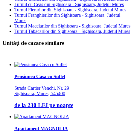
Turnul cu Ceas din Sighisoara - Sighisoara, Judetul Mures
Turnul Fierarilor din Sighisoara - Sighisoara, Judetul Mures
Turnul Franghierilor din Sighisoara - Sighisoara, Judetul
Mures
Turnul Macelarilor din Sighisoara - Sighisoara, Judetul Mures
Turnul Tabacarilor din Sighisoara - Sighisoara, Judetul Mures
Unități de cazare similare
Pensiunea Casa cu Suflet
Strada Cartier Venchi, Nr. 29
Sighisoara, Mures, 545400
de la
230 LEI
pe noapte
Apartament MAGNOLIA