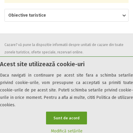
Obiective turistice
Cazare7 vă pune la dispozitie informatii despre unitati de cazare din toate
zonele turistice, oferte speciale, rezervari online.
Utilizand acest serviciu inseamna ca sunteti de acord cu
Termenii și
Acest site utilizează cookie-uri
condițiile
de utilizare.
Daca navigati in continuare pe acest site fara a schimba setarile
privind cookie-urile, vom presupune ca acceptati sa primiti toate
cookie-urile de pe acest site. Puteti schimba setarile privind cookie-
urile in orice moment. Pentru a afla ai multe, cititi Politica de utilizare
© 2026 Cazare7. Toate drepturile rezervate.
cookies.
Obiective turistice
Informații utile
Parteneri Cazare7
Harta Cazare7
Sunt de acord
Modifică setările