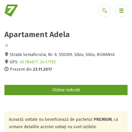
Apartament Adela
Ai uitat parola?
Strada Semaforului, Nr. 6, 550309, Sibiu, Sibiu, ROMANIA
GPS:
45.784677, 24.17192
Prezent din
23.11.2017
Obtine indicatii
Această unitate nu beneficiează de pachetul
PREMIUM
, ca
urmare detaliile acestei unitați nu sunt vizibile.