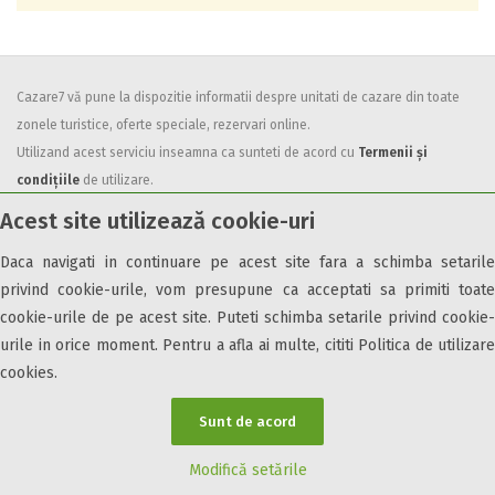
Cazare7 vă pune la dispozitie informatii despre unitati de cazare din toate
zonele turistice, oferte speciale, rezervari online.
Utilizand acest serviciu inseamna ca sunteti de acord cu
Termenii și
condițiile
de utilizare.
Acest site utilizează cookie-uri
Daca navigati in continuare pe acest site fara a schimba setarile
privind cookie-urile, vom presupune ca acceptati sa primiti toate
cookie-urile de pe acest site. Puteti schimba setarile privind cookie-
© 2026 Cazare7. Toate drepturile rezervate.
urile in orice moment. Pentru a afla ai multe, cititi Politica de utilizare
Obiective turistice
Informații utile
Parteneri Cazare7
Harta Cazare7
cookies.
Sunt de acord
Modifică setările