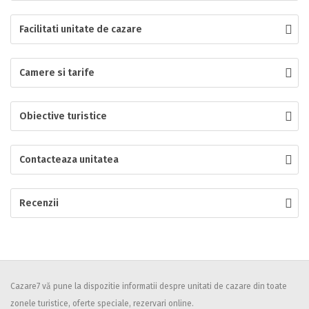
Localitatea
Facilitati unitate de cazare
Camere si tarife
* Ajuta la statistica unitatii sa vada de unde ii vin clientii
Numar de telefon
Obiective turistice
Contacteaza unitatea
E-mail
Inscrieti-va GRATUIT pe grupul nostru de cazare
Recenzii
https://www.facebook.com/groups/cazareromaniaghidonline
Spatiul solicitat
Curatenie
Numar persoane
Cazare7 vă pune la dispozitie informatii despre unitati de cazare din toate
zonele turistice, oferte speciale, rezervari online.