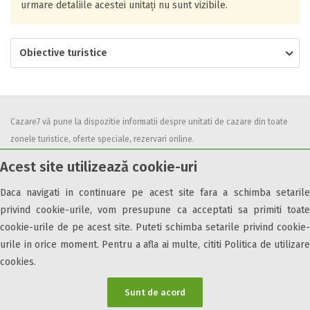
urmare detaliile acestei unitați nu sunt vizibile.
Obiective turistice
Cazare7 vă pune la dispozitie informatii despre unitati de cazare din toate
zonele turistice, oferte speciale, rezervari online.
Utilizand acest serviciu inseamna ca sunteti de acord cu
Termenii și
Acest site utilizează cookie-uri
condițiile
de utilizare.
Daca navigati in continuare pe acest site fara a schimba setarile
privind cookie-urile, vom presupune ca acceptati sa primiti toate
cookie-urile de pe acest site. Puteti schimba setarile privind cookie-
urile in orice moment. Pentru a afla ai multe, cititi Politica de utilizare
© 2026 Cazare7. Toate drepturile rezervate.
cookies.
Obiective turistice
Informații utile
Parteneri Cazare7
Harta Cazare7
Sunt de acord