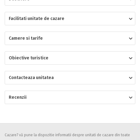
Localitatea
Facilitati unitate de cazare
Camere si tarife
* Ajuta la statistica unitatii sa vada de unde ii vin clientii
Numar de telefon
Obiective turistice
Contacteaza unitatea
E-mail
Inscrieti-va GRATUIT pe grupul nostru de cazare
https://www.facebook.com/groups/cazareromaniaghidonline
Recenzii
Spatiul solicitat
Curatenie
Numar persoane
Comfort
Cazare7 vă pune la dispozitie informatii despre unitati de cazare din toate