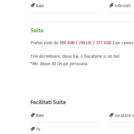
Baie
Internet
Suita
Pretul este de
150 EUR ( 761 LEI / 177 USD )
pe cameră
Trei dormitoare, doua bai, o bucatarie si un hol
*Mic dejun 30 lei pe persoana
Facilitati Suita
Baie
Incalzire 
TV