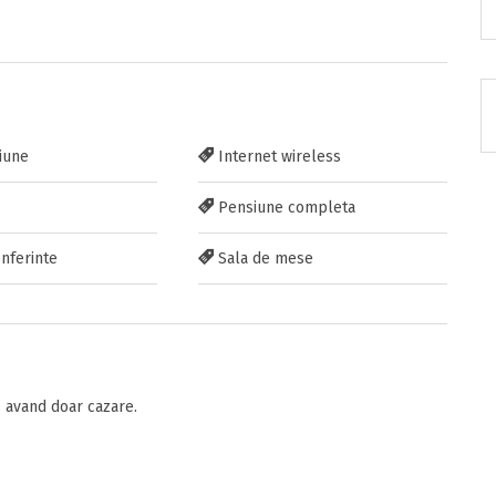
RATUIT pe grupul nostru de cazare
iune
Internet wireless
acebook.com/groups/cazareromaniaghidonline
Pensiune completa
nferinte
Sala de mese
itarea
 avand doar cazare.