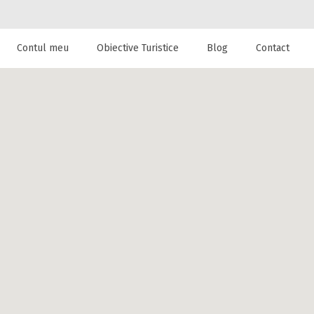
Contul meu
Obiective Turistice
Blog
Contact
 de cazare la
n Santuhalm,