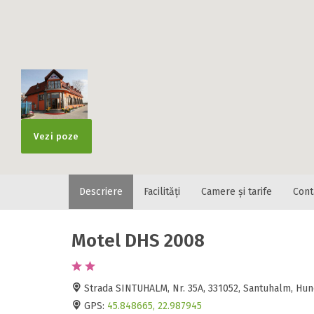
Localitatea
* Ajuta la statis
Numar de tele
Vezi poze
Descriere
Facilități
Camere și tarife
Cont
E-mail
Inscrieti-va G
https://www.f
Motel DHS 2008
Spatiul solic
Curatenie
Numar persoa
Strada SINTUHALM, Nr. 35A, 331052, Santuhalm, H
Comfort
GPS:
45.848665, 22.987945