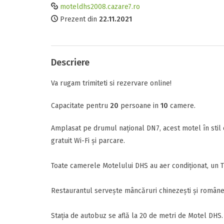
moteldhs2008.cazare7.ro
Prezent din
22.11.2021
Comunicare
Tipul camerei
Facilitati
Descriere
Perioada
Raport calitat
Va rugam trimiteti si rezervare online!
Data sosirii
Termeni si c
Capacitate pentru
20
persoane in
10
camere.
Am citit si 
Amplasat pe drumul naţional DN7, acest motel în stil 
Data plecarii
gratuit Wi-Fi şi parcare.
Toate camerele Motelului DHS au aer condiţionat, un TV
Alte detalii
Restaurantul serveşte mâncăruri chinezeşti şi româneş
Adauga rece
Mesajul D-voas
Staţia de autobuz se află la 20 de metri de Motel DHS. 