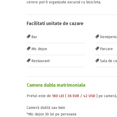
cerere pot fi organizate excursii cu bicicleta.
Facilitati unitate de cazare
Inscrieti-va G
Bar
Demipens
https://www.f
Mic dejun
Parcare
Restaurant
Sala de co
Trimite solic
Camera dubla matrimoniala
Pretul este de
180 LEI ( 36 EUR / 42 USD )
pe cameră,
Cameră dublă sau twin
*Mic dejun 30 lei pe persoana