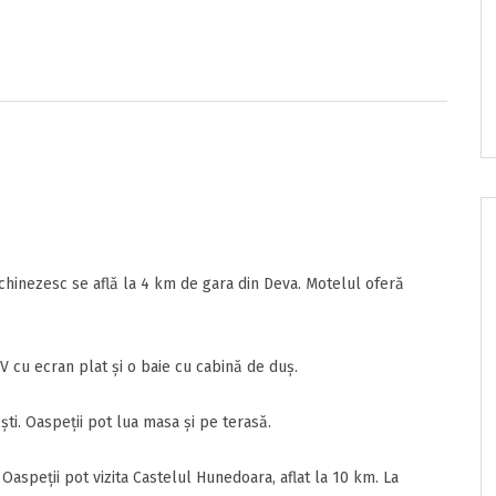
e/pret
onditii
sunt de acord cu
Termenii si Conditiile
acestui portal.
chinezesc se află la 4 km de gara din Deva. Motelul oferă
 cu ecran plat şi o baie cu cabină de duş.
ti. Oaspeţii pot lua masa şi pe terasă.
nzia
ta
Oaspeţii pot vizita Castelul Hunedoara, aflat la 10 km. La