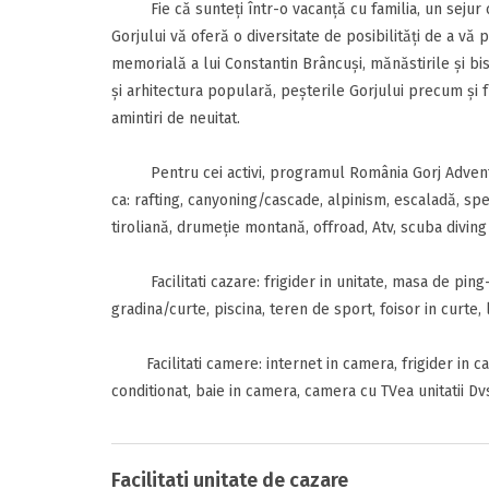
Fie că sunteţi într-o vacanţă cu familia, un sejur cu
Gorjului vă oferă o diversitate de posibilităţi de a vă
memorială a lui Constantin Brâncuşi, mănăstirile şi bis
şi arhitectura populară, peşterile Gorjului precum şi 
amintiri de neuitat.
Inscrieti-va G
https://www.f
Pentru cei activi, programul România Gorj Adventure
ca: rafting, canyoning/cascade, alpinism, escaladă, spe
tiroliană, drumeţie montană, offroad, Atv, scuba diving
Facilitati cazare: frigider in unitate, masa de ping-p
gradina/curte, piscina, teren de sport, foisor in curte, 
Trimite solic
Facilitati camere: internet in camera, frigider in ca
conditionat, baie in camera, camera cu TVea unitatii Dv
Facilitati unitate de cazare