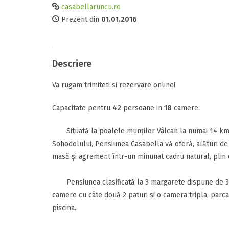
casabellaruncu.ro
Prezent din
01.01.2016
Comunicare
Tipul camerei
Facilitati
Descriere
Perioada
Raport calitat
Va rugam trimiteti si rezervare online!
Data sosirii
Termeni si c
Capacitate pentru
42
persoane in
18
camere.
Am citit si 
Situată la poalele munţilor Vâlcan la numai 14 km d
Data plecarii
Sohodolului, Pensiunea Casabella vă oferă, alături de 
masă şi agrement într-un minunat cadru natural, plin d
Pensiunea clasificată la 3 margarete dispune de 35 
Alte detalii
camere cu câte două 2 paturi si o camera tripla, parca
Adauga rece
Mesajul D-voas
piscina.