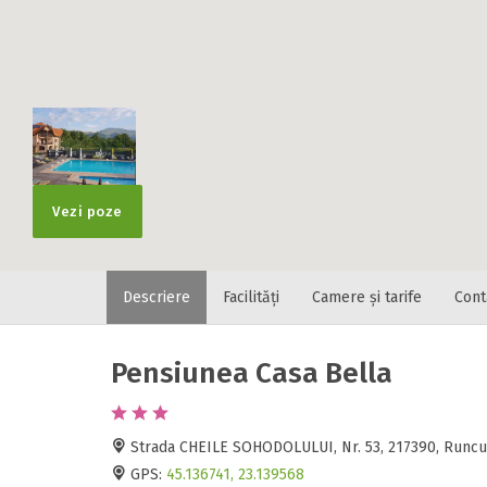
Localitatea
* Ajuta la statis
Numar de tele
Vezi poze
Descriere
Facilități
Camere și tarife
Cont
E-mail
Inscrieti-va G
https://www.f
Pensiunea Casa Bella
Spatiul solic
Curatenie
Numar persoa
Strada CHEILE SOHODOLULUI, Nr. 53, 217390, Runcu
Comfort
GPS:
45.136741, 23.139568