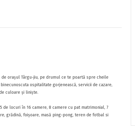
e/pret
onditii
sunt de acord cu
Termenii si Conditiile
acestui portal.
e oraşul Târgu-jiu, pe drumul ce te poartă spre cheile
binecunoscuta ospitalitate gorjenească, servicii de cazare,
e culoare şi linişte.
de locuri în 16 camere, 8 camere cu pat matrimonial, 7
re, grădină, foişoare, masă ping-pong, teren de fotbal si
nzia
ta