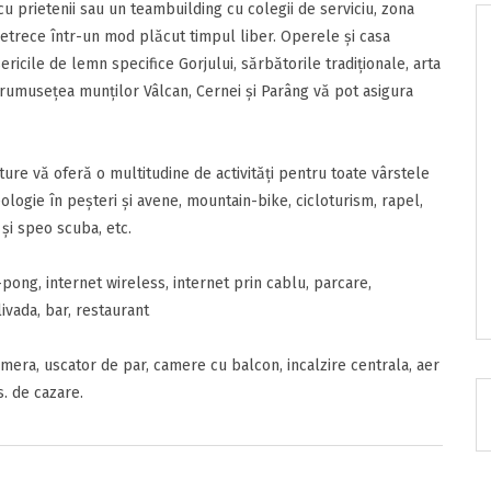
 prietenii sau un teambuilding cu colegii de serviciu, zona
 petrece într-un mod plăcut timpul liber. Operele şi casa
ericile de lemn specifice Gorjului, sărbătorile tradiţionale, arta
frumuseţea munţilor Vâlcan, Cernei şi Parâng vă pot asigura
RATUIT pe grupul nostru de cazare
acebook.com/groups/cazareromaniaghidonline
 vă oferă o multitudine de activităţi pentru toate vârstele
ologie în peşteri şi avene, mountain-bike, cicloturism, rapel,
 şi speo scuba, etc.
ong, internet wireless, internet prin cablu, parcare,
livada, bar, restaurant
itarea
mera, uscator de par, camere cu balcon, incalzire centrala, aer
s. de cazare.