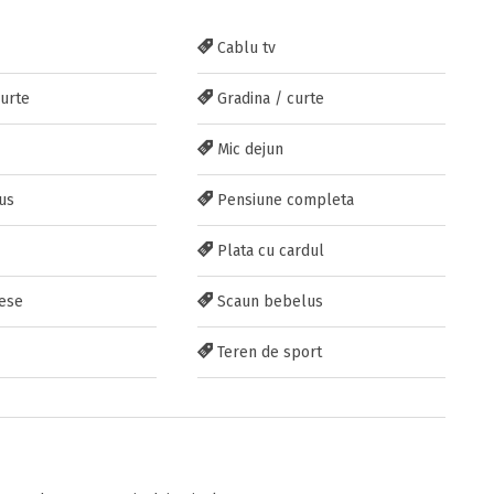
Cablu tv
curte
Gradina / curte
Mic dejun
us
Pensiune completa
Plata cu cardul
ese
Scaun bebelus
Teren de sport