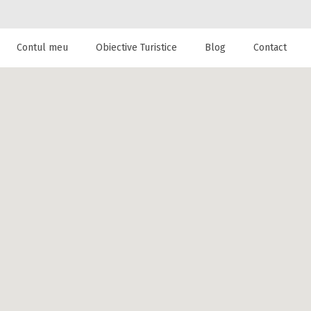
Contul meu
Obiective Turistice
Blog
Contact
 de cazare la
lla din Runcu,