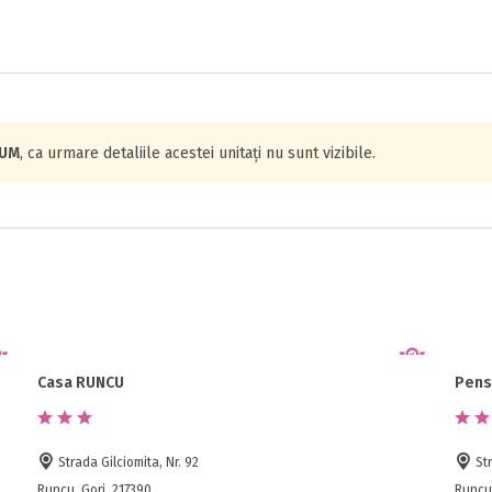
IUM
, ca urmare detaliile acestei unitați nu sunt vizibile.
Casa RUNCU
Pens
Strada Gilciomita, Nr. 92
Str
Runcu, Gorj, 217390
Runcu,