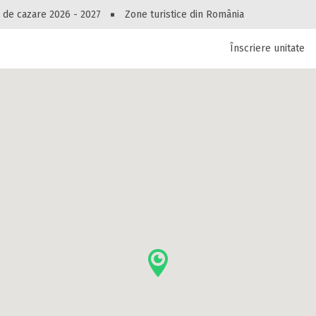
Peste 10545 oferte de cazare!
 de cazare 2026 - 2027
Zone turistice din România
Înscriere unitate
luri, pensiuni, vile, apartamente sau alte unitați
cel mai bun preț.
Ai uitat parola?