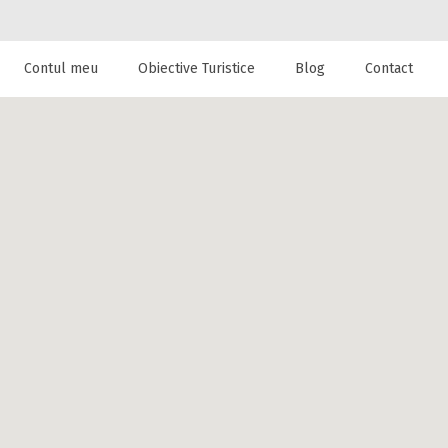
Contul meu
Obiective Turistice
Blog
Contact
 de cazare la