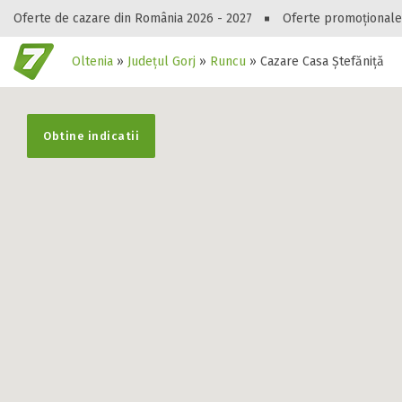
Oferte de cazare din România 2026 - 2027
Oferte promoționale
Oltenia
»
Județul Gorj
»
Runcu
»
Cazare Casa Ștefăniță
Gasești hote
Obtine indicatii