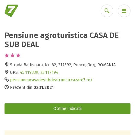
Pensiune agroturistica CASA DE
Ai uitat parola?
SUB DEAL
Strada Baltisoara, Nr. 62, 217392, Runcu, Gorj, ROMANIA
GPS:
45.119339, 23.117194
pensiuneacasadesubdealruncu.cazare7.ro/
Prezent din
02.11.2021
Obtine indicatii