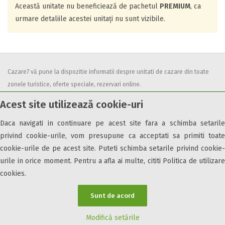
Această unitate nu beneficiează de pachetul
PREMIUM
, ca
urmare detaliile acestei unitați nu sunt vizibile.
Cazare7 vă pune la dispozitie informatii despre unitati de cazare din toate
zonele turistice, oferte speciale, rezervari online.
Utilizand acest serviciu inseamna ca sunteti de acord cu
Termenii și
Acest site utilizează cookie-uri
condițiile
de utilizare.
Daca navigati in continuare pe acest site fara a schimba setarile
privind cookie-urile, vom presupune ca acceptati sa primiti toate
cookie-urile de pe acest site. Puteti schimba setarile privind cookie-
urile in orice moment. Pentru a afla ai multe, cititi Politica de utilizare
© 2026 Cazare7. Toate drepturile rezervate.
cookies.
Obiective turistice
Informații utile
Parteneri Cazare7
Harta Cazare7
Sunt de acord
Modifică setările