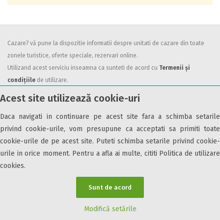
Cazare7 vă pune la dispozitie informatii despre unitati de cazare din toate
zonele turistice, oferte speciale, rezervari online.
Utilizand acest serviciu inseamna ca sunteti de acord cu
Termenii și
condițiile
de utilizare.
Acest site utilizează cookie-uri
Daca navigati in continuare pe acest site fara a schimba setarile
privind cookie-urile, vom presupune ca acceptati sa primiti toate
cookie-urile de pe acest site. Puteti schimba setarile privind cookie-
© 2026 Cazare7. Toate drepturile rezervate.
urile in orice moment. Pentru a afla ai multe, cititi Politica de utilizare
Obiective turistice
Informații utile
Parteneri Cazare7
Harta Cazare7
cookies.
Sunt de acord
Modifică setările