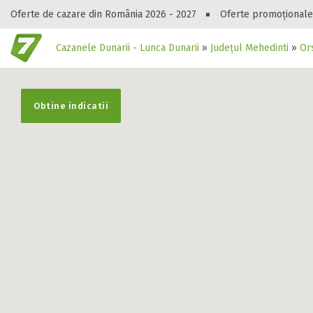
Oferte de cazare din România 2026 - 2027
Oferte promoționale
Cazanele Dunarii - Lunca Dunarii
»
Județul Mehedinti
»
Or
Gasești hote
Obtine indicatii