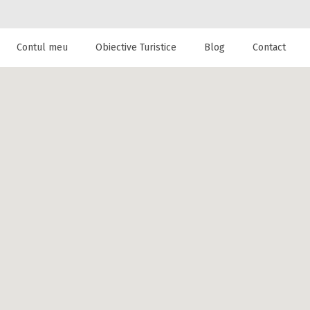
Contul meu
Obiective Turistice
Blog
Contact
 de cazare la