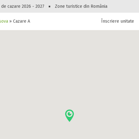
Peste 10549 oferte de cazare!
 de cazare 2026 - 2027
Zone turistice din România
sova
»
Cazare Apartament Faleza Dunarii
Înscriere unitate
luri, pensiuni, vile, apartamente sau alte unitați
cel mai bun preț.
Ai uitat parola?