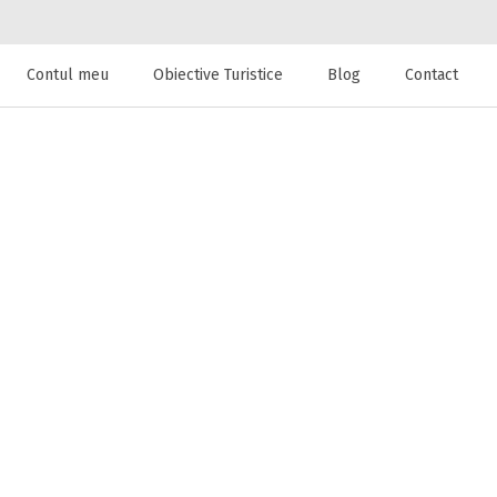
Contul meu
Obiective Turistice
Blog
Contact
 de cazare la