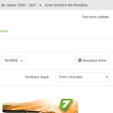
Peste 10545 oferte de cazare!
 de cazare 2026 - 2027
Zone turistice din România
Înscriere unitate
luri, pensiuni, vile, apartamente sau alte unitați
cel mai bun preț.
Ai uitat parola?
unarii
Facilități
Resetare filtre
Sortează după: