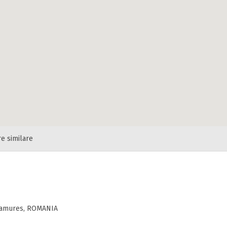
re similare
Maramures, ROMANIA