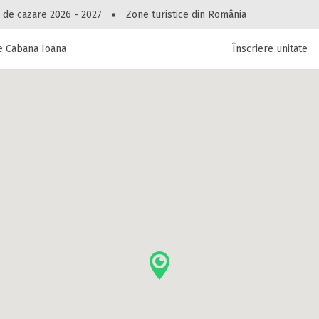
Peste 10545 oferte de cazare!
 de cazare 2026 - 2027
Zone turistice din România
e Cabana Ioana
Înscriere unitate
luri, pensiuni, vile, apartamente sau alte unitați
cel mai bun preț.
Ai uitat parola?