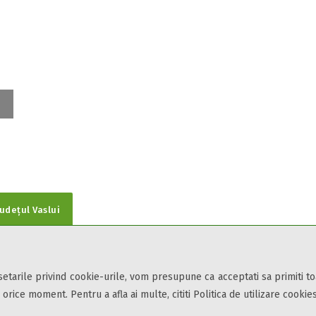
Județul Vaslui
 setarile privind cookie-urile, vom presupune ca acceptati sa primiti t
din toate zonele turistice, oferte speciale, rezervari online.
 orice moment. Pentru a afla ai multe, cititi Politica de utilizare cookies
ii și condițiile
de utilizare.