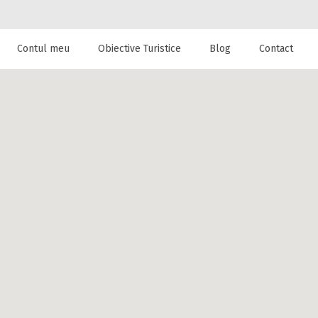
Contul meu
Obiective Turistice
Blog
Contact
 de cazare la