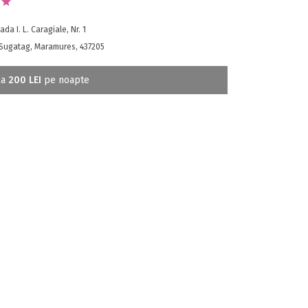
ada I. L. Caragiale, Nr. 1
Sugatag, Maramures, 437205
la
200 LEI
pe noapte