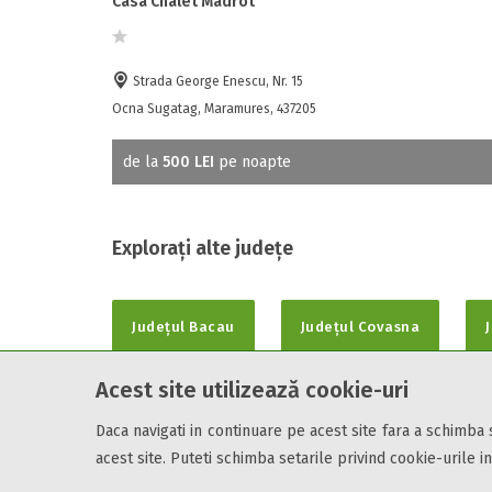
Casa Chalet Madrot
Strada George Enescu, Nr. 15
Ocna Sugatag, Maramures, 437205
de la
500 LEI
pe noapte
Explorați alte județe
Județul Bacau
Județul Covasna
Acest site utilizează cookie-uri
Daca navigati in continuare pe acest site fara a schimba
Cazare7 vă pune la dispozitie informatii despre unitati de cazare 
acest site. Puteti schimba setarile privind cookie-urile in
Utilizand acest serviciu inseamna ca sunteti de acord cu
Termen