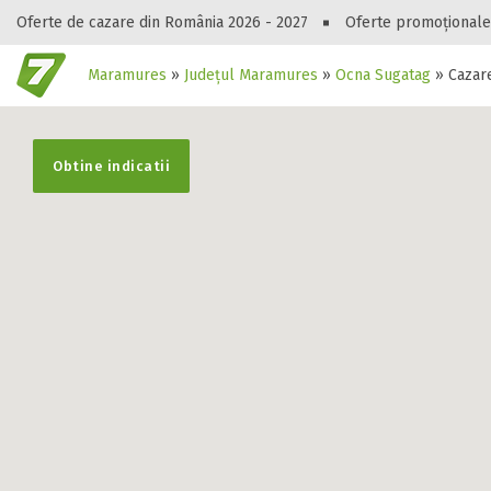
Oferte de cazare din România 2026 - 2027
Oferte promoționale
Maramures
»
Județul Maramures
»
Ocna Sugatag
»
Cazar
Gasești hote
Obtine indicatii