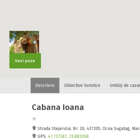
Vezi poze
Descriere
Obiective turistice
Unități de caza
Cabana Ioana
Strada Stejarului, Nr. 20, 437205, Ocna Sugatag, 
GPS:
47.737387, 23.883268