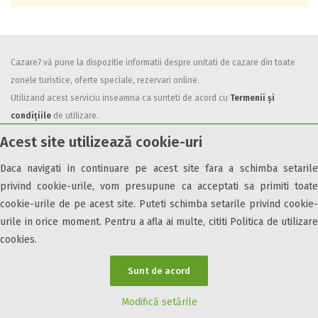
Cazare7 vă pune la dispozitie informatii despre unitati de cazare din toate
zonele turistice, oferte speciale, rezervari online.
Utilizand acest serviciu inseamna ca sunteti de acord cu
Termenii și
condițiile
de utilizare.
Acest site utilizează cookie-uri
Daca navigati in continuare pe acest site fara a schimba setarile
privind cookie-urile, vom presupune ca acceptati sa primiti toate
cookie-urile de pe acest site. Puteti schimba setarile privind cookie-
© 2026 Cazare7. Toate drepturile rezervate.
urile in orice moment. Pentru a afla ai multe, cititi Politica de utilizare
Obiective turistice
Informații utile
Parteneri Cazare7
Harta Cazare7
cookies.
Sunt de acord
Modifică setările