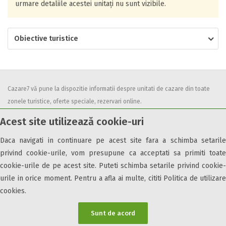
urmare detaliile acestei unitați nu sunt vizibile.
Obiective turistice
Cazare7 vă pune la dispozitie informatii despre unitati de cazare din toate
zonele turistice, oferte speciale, rezervari online.
Utilizand acest serviciu inseamna ca sunteti de acord cu
Termenii și
Acest site utilizează cookie-uri
condițiile
de utilizare.
Daca navigati in continuare pe acest site fara a schimba setarile
privind cookie-urile, vom presupune ca acceptati sa primiti toate
cookie-urile de pe acest site. Puteti schimba setarile privind cookie-
urile in orice moment. Pentru a afla ai multe, cititi Politica de utilizare
© 2026 Cazare7. Toate drepturile rezervate.
cookies.
Obiective turistice
Informații utile
Parteneri Cazare7
Harta Cazare7
Sunt de acord