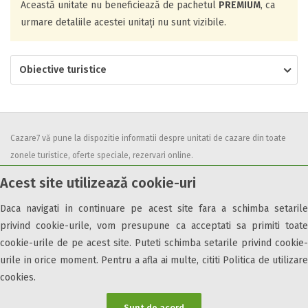
Această unitate nu beneficiează de pachetul
PREMIUM
, ca
urmare detaliile acestei unitați nu sunt vizibile.
Obiective turistice
Cazare7 vă pune la dispozitie informatii despre unitati de cazare din toate
zonele turistice, oferte speciale, rezervari online.
Utilizand acest serviciu inseamna ca sunteti de acord cu
Termenii și
Acest site utilizează cookie-uri
condițiile
de utilizare.
Daca navigati in continuare pe acest site fara a schimba setarile
privind cookie-urile, vom presupune ca acceptati sa primiti toate
cookie-urile de pe acest site. Puteti schimba setarile privind cookie-
urile in orice moment. Pentru a afla ai multe, cititi Politica de utilizare
© 2026 Cazare7. Toate drepturile rezervate.
cookies.
Obiective turistice
Informații utile
Parteneri Cazare7
Harta Cazare7
Sunt de acord