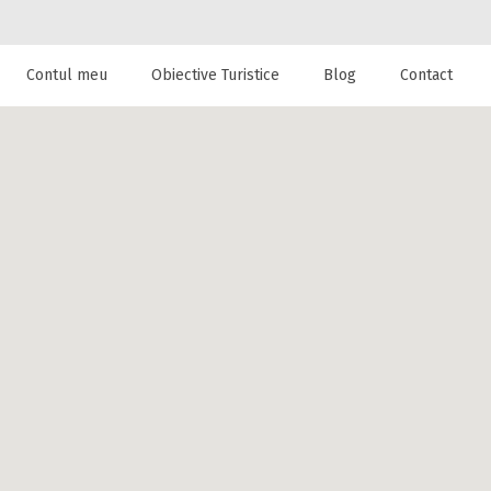
Contul meu
Obiective Turistice
Blog
Contact
 de cazare la