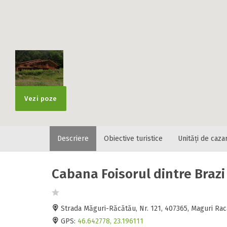
Vezi poze
Descriere
Obiective turistice
Unități de caza
Cabana Foisorul dintre Brazi
Strada Măguri-Răcătău, Nr. 121, 407365, Maguri Rac
GPS:
46.642778, 23.196111