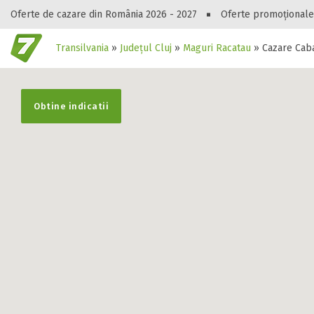
Oferte de cazare din România 2026 - 2027
Oferte promoționale
Transilvania
»
Județul Cluj
»
Maguri Racatau
»
Cazare Caba
Gasești hote
Obtine indicatii