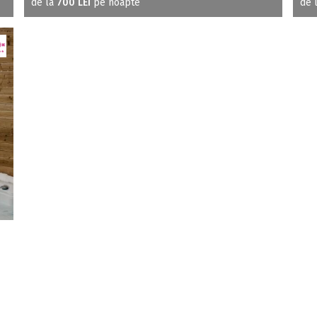
de la
700 LEI
pe noapte
de 