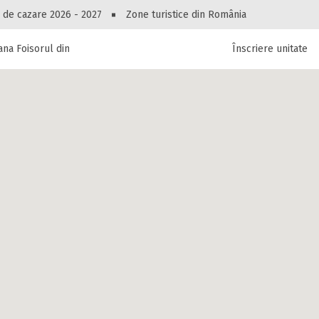
Peste 10549 oferte de cazare!
 de cazare 2026 - 2027
Zone turistice din România
na Foisorul dintre Brazi
Înscriere unitate
luri, pensiuni, vile, apartamente sau alte unitați
cel mai bun preț.
Ai uitat parola?