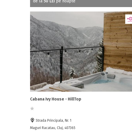
de la
50 LEI
pe noapte
Cabana Ivy House - HillTop
Strada Principala, Nr. 1
Maguri Racatau, Cluj, 407365