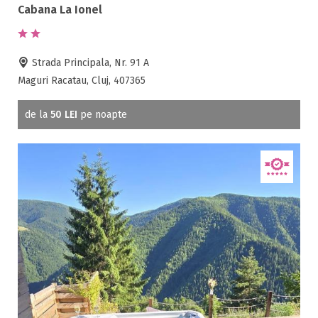
Accepta animale
Cabana La Ionel
Accepta voucher vacanta
Acces bucatarie
Strada Principala, Nr. 91 A
Acces persoane cu dizabilități
Maguri Racatau, Cluj, 407365
ATV
Bar
de la
50 LEI
pe noapte
Beauty center
Biliard
Cablu tv
Cazino
Ceaun
Ciubar
Crama
Cutie de valori
Discoteca
Echitatie
Fax