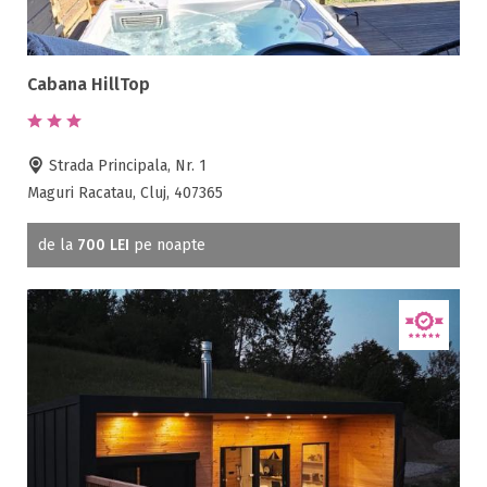
Ferma proprie
Foisor in curte
Frigider
Cabana HillTop
Gradina / curte
Gratar
Strada Principala, Nr. 1
Inchirieri biciclete
Maguri Racatau, Cluj, 407365
Jacuzzi
Lac
de la
700 LEI
pe noapte
Livada
Living
Loc de joaca
Masaj
Netflix
Partie SKI
Pat bebelus
Pescuit