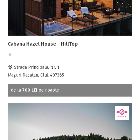
Ping-Pong
Piscina
Rau in curte
Room service
Sala de conferinte
Sala de fitness
Cabana Hazel House - HillTop
Sala de mese
Salina
Strada Principala, Nr. 1
Sanie cu cai
Maguri Racatau, Cluj, 407365
Sauna
Scaun bebelus
de la
700 LEI
pe noapte
Schimb valutar
Seif la receptie
Semineu
SPA
Spalatorie
Terasa