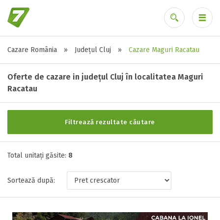
Cazare România
»
Județul Cluj
»
Cazare Maguri Racatau
Alte tipuri de unități
Ai uitat parola?
Toate tipurile de unitati de cazari
Oferte de cazare in județul Cluj în localitatea Maguri
Cabana ( 8 )
Racatau
Filtrează rezultate căutare
Stele / margarete
Neclasificat
Total unitați găsite:
8
1 stea / margareta
2 stele / margarete
Sortează după:
3 stele / margarete
4 stele / margarete
5 stele / margarete