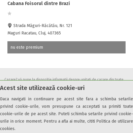
Cabana Foisorul dintre Brazi
Strada Măguri-Răcătău, Nr. 121
Maguri Racatau, Cluj, 407365
nu este premium
Cazare7 vă pune la dispozitie informatii despre unitati de cazare din toate
Acest site utilizează cookie-uri
zonele turistice, oferte speciale, rezervari online.
Utilizand acest serviciu inseamna ca sunteti de acord cu
Termenii și
Daca navigati in continuare pe acest site fara a schimba setarile
condițiile
de utilizare.
privind cookie-urile, vom presupune ca acceptati sa primiti toate
cookie-urile de pe acest site. Puteti schimba setarile privind cookie-
urile in orice moment. Pentru a afla ai multe, cititi Politica de utilizare
cookies.