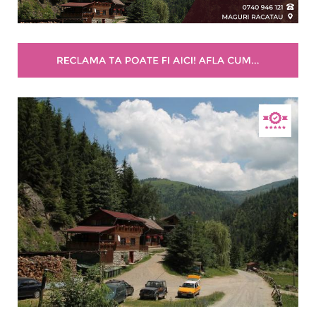
Selecteaza pretul
Pret:
0.00
-
700.00
LEI
Facilități
Internet wireless
Parcare
Plata cu cardul
Restaurant
All inclusive
Pensiune completa
Demipensiune
Mic dejun