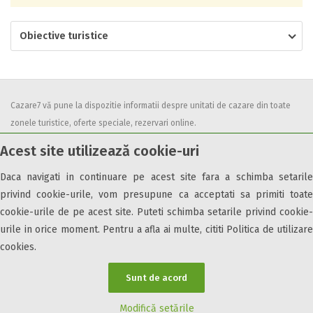
Obiective turistice
Cazare7 vă pune la dispozitie informatii despre unitati de cazare din toate
zonele turistice, oferte speciale, rezervari online.
Utilizand acest serviciu inseamna ca sunteti de acord cu
Termenii și
Acest site utilizează cookie-uri
condițiile
de utilizare.
Daca navigati in continuare pe acest site fara a schimba setarile
privind cookie-urile, vom presupune ca acceptati sa primiti toate
cookie-urile de pe acest site. Puteti schimba setarile privind cookie-
urile in orice moment. Pentru a afla ai multe, cititi Politica de utilizare
© 2026 Cazare7. Toate drepturile rezervate.
cookies.
Obiective turistice
Informații utile
Parteneri Cazare7
Harta Cazare7
Sunt de acord
Modifică setările