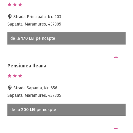
Demipensiune
Mic dejun
Strada Principala, Nr. 403
Accepta animale
Sapanta, Maramures, 437305
Accepta voucher vacanta
Acces bucatarie
de la
170 LEI
pe noapte
Acces persoane cu dizabilități
ATV
Bar
Pensiunea Ileana
Beauty center
Biliard
Cablu tv
Strada Sapanta, Nr. 656
Cazino
Sapanta, Maramures, 437305
Ceaun
Ciubar
de la
200 LEI
pe noapte
Crama
Cutie de valori
Discoteca