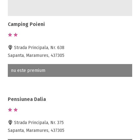
Pat bebelus
Pescuit
Ping-Pong
Camping Poieni
Piscina
Rau in curte
Room service
Strada Principala, Nr. 638
Sala de conferinte
Sapanta, Maramures, 437305
Sala de fitness
Sala de mese
nu este premium
Salina
Sanie cu cai
Sauna
Pensiunea Dalia
Scaun bebelus
Schimb valutar
Seif la receptie
Strada Principala, Nr. 375
Semineu
Sapanta, Maramures, 437305
SPA