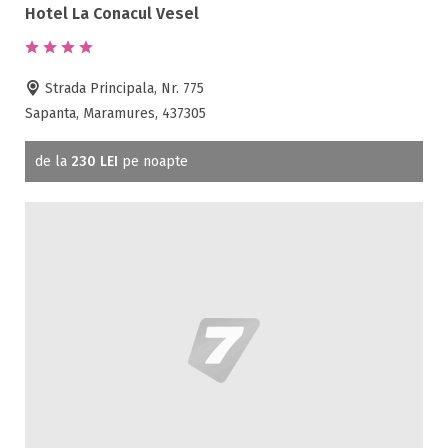
Hotel La Conacul Vesel
Echitatie
Fax
Ferma proprie
Strada Principala, Nr. 775
Foisor in curte
Sapanta, Maramures, 437305
Frigider
Gradina / curte
de la
230 LEI
pe noapte
Gratar
Inchirieri biciclete
Jacuzzi
Lac
Livada
Living
Loc de joaca
Masaj
Netflix
Partie SKI