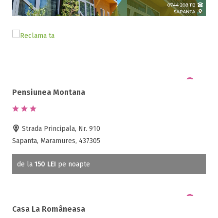
3 stele / margarete
4 stele / margarete
5 stele / margarete
Selecteaza pretul
Pret:
0
-
750
LEI
Pensiunea Montana
Facilități
Strada Principala, Nr. 910
Sapanta, Maramures, 437305
Internet wireless
Parcare
de la
150 LEI
pe noapte
Plata cu cardul
Restaurant
All inclusive
Casa La Româneasa
Pensiune completa