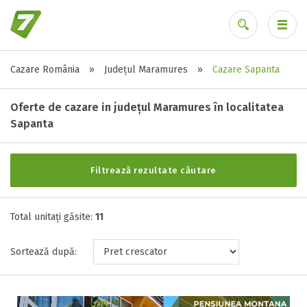
Cazare România
»
Județul Maramures
»
Cazare Sapanta
Alte tipuri de unități
Ai uitat parola?
Toate tipurile de unitati de cazari
Oferte de cazare in județul Maramures în localitatea
Camping ( 1 )
Sapanta
Casa ( 2 )
Hotel ( 1 )
Filtrează rezultate căutare
Pensiune ( 7 )
Total unitați găsite:
11
Stele / margarete
Sortează după:
Neclasificat
1 stea / margareta
2 stele / margarete