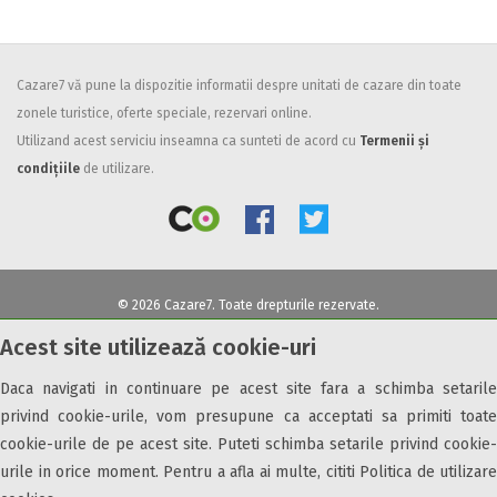
Cazare7 vă pune la dispozitie informatii despre unitati de cazare din toate
zonele turistice, oferte speciale, rezervari online.
Utilizand acest serviciu inseamna ca sunteti de acord cu
Termenii și
condițiile
de utilizare.
© 2026 Cazare7. Toate drepturile rezervate.
Acest site utilizează cookie-uri
Obiective turistice
Informații utile
Parteneri Cazare7
Harta Cazare7
Daca navigati in continuare pe acest site fara a schimba setarile
privind cookie-urile, vom presupune ca acceptati sa primiti toate
cookie-urile de pe acest site. Puteti schimba setarile privind cookie-
urile in orice moment. Pentru a afla ai multe, cititi Politica de utilizare