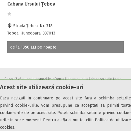
Accepta animale
Cabana Ursului Țebea
Accepta voucher vacanta
Acces bucatarie
Strada Țebea, Nr. 318
Acces persoane cu dizabilități
Tebea, Hunedoara, 337013
ATV
Bar
de la
1350 LEI
pe noapte
Beauty center
Biliard
Cablu tv
Cazino
Cazare7 vă pune la dispozitie informatii despre unitati de cazare din toate
Ceaun
Acest site utilizează cookie-uri
zonele turistice, oferte speciale, rezervari online.
Ciubar
Utilizand acest serviciu inseamna ca sunteti de acord cu
Termenii și
Crama
Daca navigati in continuare pe acest site fara a schimba setarile
condițiile
de utilizare.
privind cookie-urile, vom presupune ca acceptati sa primiti toate
Cutie de valori
cookie-urile de pe acest site. Puteti schimba setarile privind cookie-
Discoteca
urile in orice moment. Pentru a afla ai multe, cititi Politica de utilizare
Echitatie
cookies.
Fax