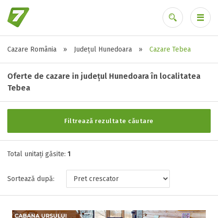
Cazare România
»
Județul Hunedoara
»
Cazare Tebea
Alte tipuri de unități
Ai uitat parola?
Toate tipurile de unitati de cazari
Oferte de cazare in județul Hunedoara în localitatea
Cabana ( 1 )
Tebea
Filtrează rezultate căutare
Stele / margarete
Neclasificat
Total unitați găsite:
1
1 stea / margareta
2 stele / margarete
Sortează după:
3 stele / margarete
4 stele / margarete
5 stele / margarete