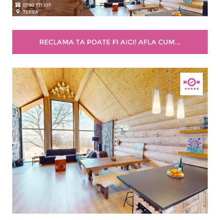
Selecteaza pretul
Pret:
0.00
-
1350.00
LEI
Facilități
Internet wireless
Parcare
Plata cu cardul
Restaurant
All inclusive
Pensiune completa
Demipensiune
Mic dejun