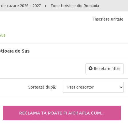
Peste 10544 oferte de cazare!
 de cazare 2026 - 2027
Zone turistice din România
Înscriere unitate
luri, pensiuni, vile, apartamente sau alte unitați
cel mai bun preț.
Ai uitat parola?
Sus
stioara de Sus
Resetare filtre
Sortează după: