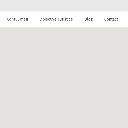
Contul meu
Obiective Turistice
Blog
Contact
 de cazare la