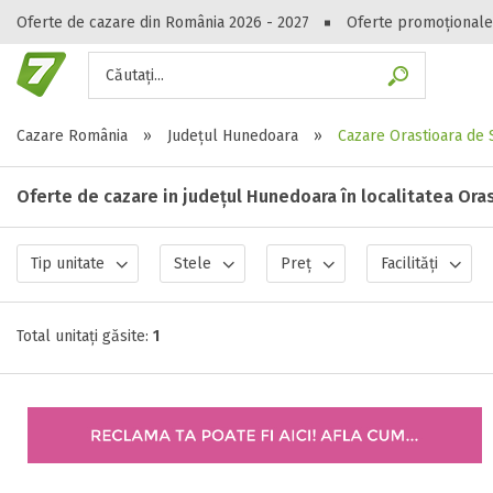
Oferte de cazare din România 2026 - 2027
Oferte promoționale
Căutați...
Gasești hote
Cazare România
»
Județul Hunedoara
»
Cazare Orastioara de 
Oferte de cazare in județul Hunedoara în localitatea Ora
Tip unitate
Stele
Preț
Facilități
Total unitați găsite:
1