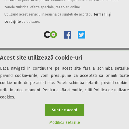
Cazare7 vă pune la dispozitie informatii despre unitati de cazare din toate
zonele turistice, oferte speciale, rezervari online.
Facilități
Utilizand acest serviciu inseamna ca sunteti de acord cu
Termenii și
Internet wireless
condițiile
de utilizare.
Parcare
Plata cu cardul
Restaurant
All inclusive
Acest site utilizează cookie-uri
© 2026 Cazare7. Toate drepturile rezervate.
Pensiune completa
Demipensiune
Daca navigati in continuare pe acest site fara a schimba setarile
Obiective turistice
Informații utile
Parteneri Cazare7
Harta Cazare7
Mic dejun
privind cookie-urile, vom presupune ca acceptati sa primiti toate
Accepta animale
cookie-urile de pe acest site. Puteti schimba setarile privind cookie-
Accepta voucher vacanta
urile in orice moment. Pentru a afla ai multe, cititi Politica de utilizare
cookies.
Acces bucatarie
Acces persoane cu dizabilități
Sunt de acord
ATV
Bar
Modifică setările
Beauty center