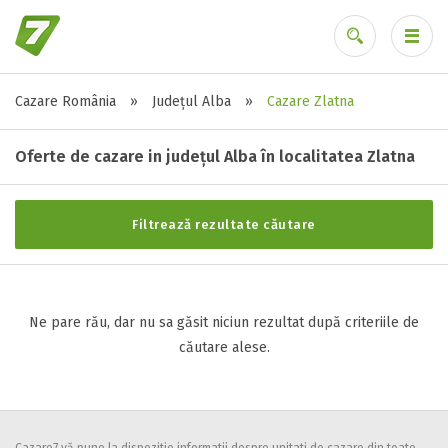
Cazare România
»
Județul Alba
»
Cazare Zlatna
Stele / margarete
Ai uitat parola?
Neclasificat
Oferte de cazare in județul Alba în localitatea Zlatna
1 stea / margareta
2 stele / margarete
Filtrează rezultate căutare
3 stele / margarete
4 stele / margarete
5 stele / margarete
Ne pare rău, dar nu sa găsit niciun rezultat după criteriile de
căutare alese.
Selecteaza pretul
Pret:
0
-
0
LEI