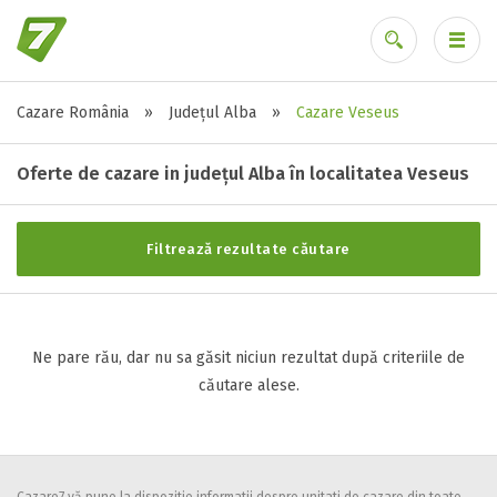
Cazare România
»
Județul Alba
»
Cazare Veseus
Stele / margarete
Ai uitat parola?
Neclasificat
Oferte de cazare in județul Alba în localitatea Veseus
1 stea / margareta
2 stele / margarete
Filtrează rezultate căutare
3 stele / margarete
4 stele / margarete
5 stele / margarete
Ne pare rău, dar nu sa găsit niciun rezultat după criteriile de
căutare alese.
Selecteaza pretul
Pret:
0
-
0
LEI