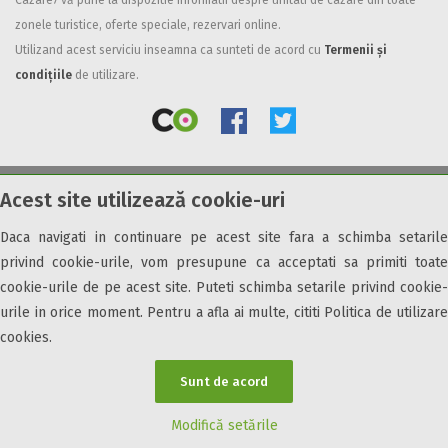
Cazare7 vă pune la dispozitie informatii despre unitati de cazare din toate
zonele turistice, oferte speciale, rezervari online.
Facilități
Utilizand acest serviciu inseamna ca sunteti de acord cu
Termenii și
Internet wireless
condițiile
de utilizare.
Parcare
Plata cu cardul
Restaurant
All inclusive
Acest site utilizează cookie-uri
© 2026 Cazare7. Toate drepturile rezervate.
Pensiune completa
Demipensiune
Daca navigati in continuare pe acest site fara a schimba setarile
Obiective turistice
Informații utile
Parteneri Cazare7
Harta Cazare7
Mic dejun
privind cookie-urile, vom presupune ca acceptati sa primiti toate
Accepta animale
cookie-urile de pe acest site. Puteti schimba setarile privind cookie-
Accepta voucher vacanta
urile in orice moment. Pentru a afla ai multe, cititi Politica de utilizare
cookies.
Acces bucatarie
Acces persoane cu dizabilități
Sunt de acord
ATV
Bar
Modifică setările
Beauty center