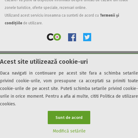
Cazare7 vă pune la dispozitie informatii despre unitati de cazare din toate
zonele turistice, oferte speciale, rezervari online.
Facilități
Utilizand acest serviciu inseamna ca sunteti de acord cu
Termenii și
Internet wireless
condițiile
de utilizare.
Parcare
Plata cu cardul
Restaurant
All inclusive
Acest site utilizează cookie-uri
© 2026 Cazare7. Toate drepturile rezervate.
Pensiune completa
Demipensiune
Daca navigati in continuare pe acest site fara a schimba setarile
Obiective turistice
Informații utile
Parteneri Cazare7
Harta Cazare7
Mic dejun
privind cookie-urile, vom presupune ca acceptati sa primiti toate
Accepta animale
cookie-urile de pe acest site. Puteti schimba setarile privind cookie-
Accepta voucher vacanta
urile in orice moment. Pentru a afla ai multe, cititi Politica de utilizare
cookies.
Acces bucatarie
Acces persoane cu dizabilități
Sunt de acord
ATV
Bar
Modifică setările
Beauty center