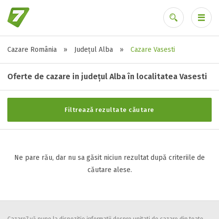
Cazare România
»
Județul Alba
»
Cazare Vasesti
Stele / margarete
Ai uitat parola?
Neclasificat
Oferte de cazare in județul Alba în localitatea Vasesti
1 stea / margareta
2 stele / margarete
Filtrează rezultate căutare
3 stele / margarete
4 stele / margarete
5 stele / margarete
Ne pare rău, dar nu sa găsit niciun rezultat după criteriile de
căutare alese.
Selecteaza pretul
Pret:
0
-
0
LEI