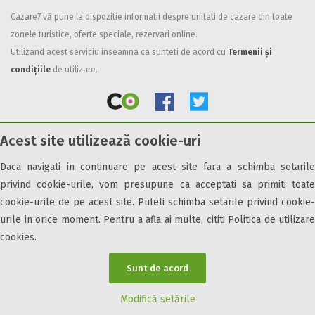
Cazare7 vă pune la dispozitie informatii despre unitati de cazare din toate
Facilități
zonele turistice, oferte speciale, rezervari online.
Internet wireless
Utilizand acest serviciu inseamna ca sunteti de acord cu
Termenii și
Parcare
condițiile
de utilizare.
Plata cu cardul
Restaurant
All inclusive
Acest site utilizează cookie-uri
Pensiune completa
© 2026 Cazare7. Toate drepturile rezervate.
Demipensiune
Daca navigati in continuare pe acest site fara a schimba setarile
Mic dejun
privind cookie-urile, vom presupune ca acceptati sa primiti toate
Obiective turistice
Informații utile
Parteneri Cazare7
Harta Cazare7
Accepta animale
cookie-urile de pe acest site. Puteti schimba setarile privind cookie-
Accepta voucher vacanta
urile in orice moment. Pentru a afla ai multe, cititi Politica de utilizare
cookies.
Acces bucatarie
Acces persoane cu dizabilități
Sunt de acord
ATV
Bar
Modifică setările
Beauty center