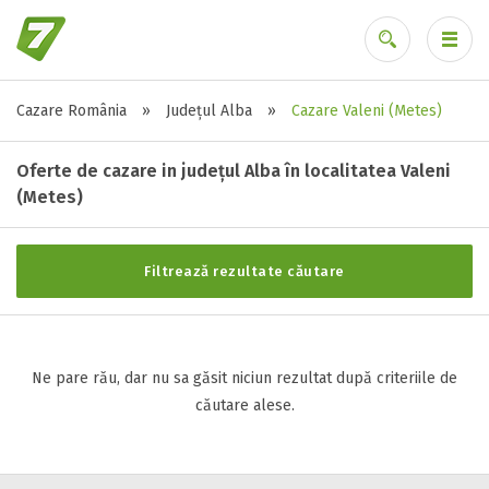
Cazare România
»
Județul Alba
»
Cazare Valeni (Metes)
Stele / margarete
Ai uitat parola?
Neclasificat
Oferte de cazare in județul Alba în localitatea Valeni
1 stea / margareta
(Metes)
2 stele / margarete
3 stele / margarete
Filtrează rezultate căutare
4 stele / margarete
5 stele / margarete
Ne pare rău, dar nu sa găsit niciun rezultat după criteriile de
Selecteaza pretul
căutare alese.
Pret:
0
-
0
LEI