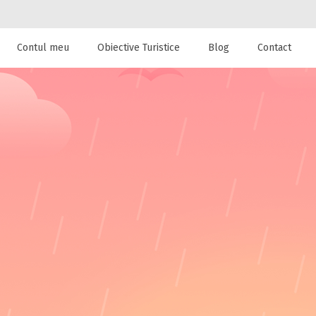
Contul meu
Obiective Turistice
Blog
Contact
 de cazare la