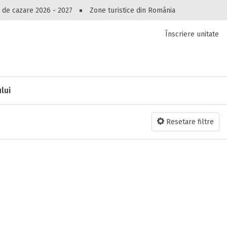
Peste 10545 oferte de cazare!
 de cazare 2026 - 2027
Zone turistice din România
Înscriere unitate
luri, pensiuni, vile, apartamente sau alte unitați
cel mai bun preț.
Ai uitat parola?
lui
Resetare filtre