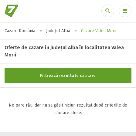
Cazare România
»
Județul Alba
»
Cazare Valea Morii
Stele / margarete
Ai uitat parola?
Neclasificat
Oferte de cazare in județul Alba în localitatea Valea
1 stea / margareta
Morii
2 stele / margarete
3 stele / margarete
Filtrează rezultate căutare
4 stele / margarete
5 stele / margarete
Ne pare rău, dar nu sa găsit niciun rezultat după criteriile de
Selecteaza pretul
căutare alese.
Pret:
0
-
0
LEI