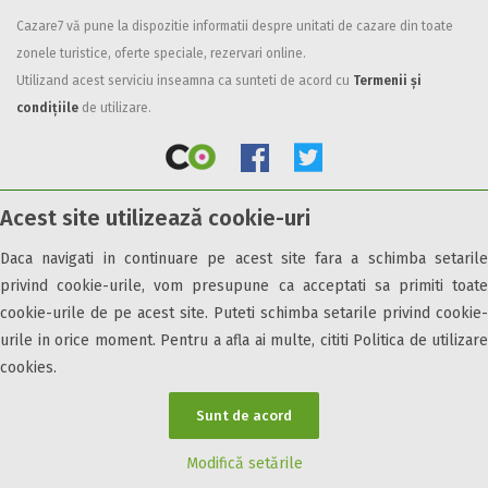
Cazare7 vă pune la dispozitie informatii despre unitati de cazare din toate
Facilități
zonele turistice, oferte speciale, rezervari online.
Internet wireless
Utilizand acest serviciu inseamna ca sunteti de acord cu
Termenii și
Parcare
condițiile
de utilizare.
Plata cu cardul
Restaurant
All inclusive
Acest site utilizează cookie-uri
Pensiune completa
© 2026 Cazare7. Toate drepturile rezervate.
Demipensiune
Daca navigati in continuare pe acest site fara a schimba setarile
Mic dejun
privind cookie-urile, vom presupune ca acceptati sa primiti toate
Obiective turistice
Informații utile
Parteneri Cazare7
Harta Cazare7
Accepta animale
cookie-urile de pe acest site. Puteti schimba setarile privind cookie-
Accepta voucher vacanta
urile in orice moment. Pentru a afla ai multe, cititi Politica de utilizare
cookies.
Acces bucatarie
Acces persoane cu dizabilități
Sunt de acord
ATV
Bar
Modifică setările
Beauty center