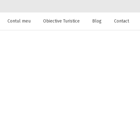
Contul meu
Obiective Turistice
Blog
Contact
 de cazare la