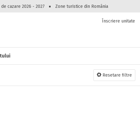
Peste 10549 oferte de cazare!
 de cazare 2026 - 2027
Zone turistice din România
Înscriere unitate
luri, pensiuni, vile, apartamente sau alte unitați
cel mai bun preț.
Ai uitat parola?
tului
Resetare filtre