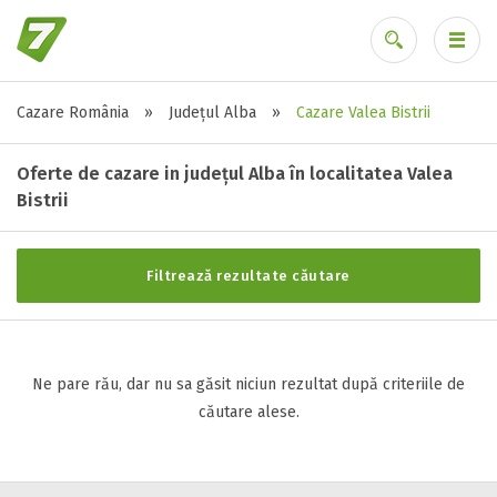
Cazare România
»
Județul Alba
»
Cazare Valea Bistrii
Stele / margarete
Ai uitat parola?
Neclasificat
Oferte de cazare in județul Alba în localitatea Valea
1 stea / margareta
Bistrii
2 stele / margarete
3 stele / margarete
Filtrează rezultate căutare
4 stele / margarete
5 stele / margarete
Ne pare rău, dar nu sa găsit niciun rezultat după criteriile de
Selecteaza pretul
căutare alese.
Pret:
0
-
0
LEI