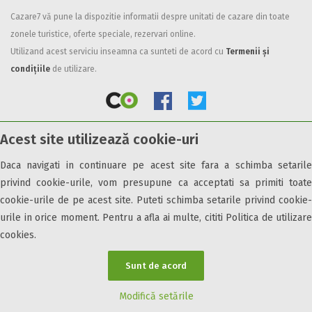
Cazare7 vă pune la dispozitie informatii despre unitati de cazare din toate
Facilități
zonele turistice, oferte speciale, rezervari online.
Internet wireless
Utilizand acest serviciu inseamna ca sunteti de acord cu
Termenii și
Parcare
condițiile
de utilizare.
Plata cu cardul
Restaurant
All inclusive
Acest site utilizează cookie-uri
Pensiune completa
© 2026 Cazare7. Toate drepturile rezervate.
Demipensiune
Daca navigati in continuare pe acest site fara a schimba setarile
Mic dejun
privind cookie-urile, vom presupune ca acceptati sa primiti toate
Obiective turistice
Informații utile
Parteneri Cazare7
Harta Cazare7
Accepta animale
cookie-urile de pe acest site. Puteti schimba setarile privind cookie-
Accepta voucher vacanta
urile in orice moment. Pentru a afla ai multe, cititi Politica de utilizare
cookies.
Acces bucatarie
Acces persoane cu dizabilități
Sunt de acord
ATV
Bar
Modifică setările
Beauty center