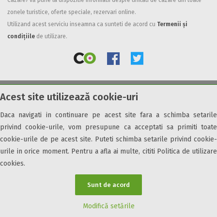
Cazare7 vă pune la dispozitie informatii despre unitati de cazare din toate
zonele turistice, oferte speciale, rezervari online.
Facilități
Utilizand acest serviciu inseamna ca sunteti de acord cu
Termenii și
Internet wireless
condițiile
de utilizare.
Parcare
Plata cu cardul
Restaurant
All inclusive
Acest site utilizează cookie-uri
© 2026 Cazare7. Toate drepturile rezervate.
Pensiune completa
Demipensiune
Daca navigati in continuare pe acest site fara a schimba setarile
Obiective turistice
Informații utile
Parteneri Cazare7
Harta Cazare7
Mic dejun
privind cookie-urile, vom presupune ca acceptati sa primiti toate
Accepta animale
cookie-urile de pe acest site. Puteti schimba setarile privind cookie-
Accepta voucher vacanta
urile in orice moment. Pentru a afla ai multe, cititi Politica de utilizare
cookies.
Acces bucatarie
Acces persoane cu dizabilități
Sunt de acord
ATV
Bar
Modifică setările
Beauty center