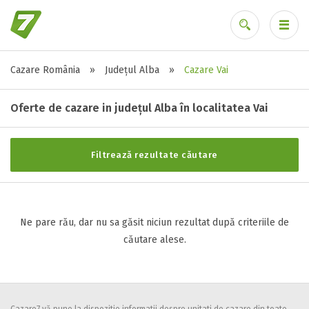
Cazare România
»
Județul Alba
»
Cazare Vai
Stele / margarete
Ai uitat parola?
Neclasificat
Oferte de cazare in județul Alba în localitatea Vai
1 stea / margareta
2 stele / margarete
Filtrează rezultate căutare
3 stele / margarete
4 stele / margarete
5 stele / margarete
Ne pare rău, dar nu sa găsit niciun rezultat după criteriile de
căutare alese.
Selecteaza pretul
Pret:
0
-
0
LEI