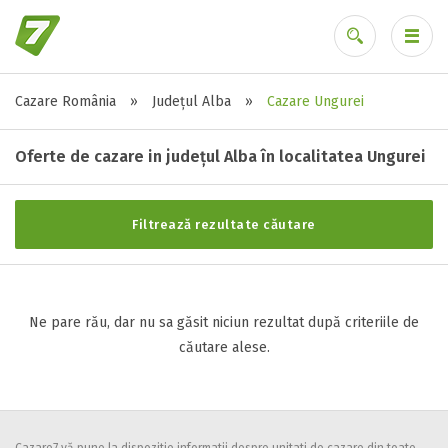
Cazare România
»
Județul Alba
»
Cazare Ungurei
Stele / margarete
Ai uitat parola?
Neclasificat
Oferte de cazare in județul Alba în localitatea Ungurei
1 stea / margareta
2 stele / margarete
Filtrează rezultate căutare
3 stele / margarete
4 stele / margarete
5 stele / margarete
Ne pare rău, dar nu sa găsit niciun rezultat după criteriile de
căutare alese.
Selecteaza pretul
Pret:
0
-
0
LEI