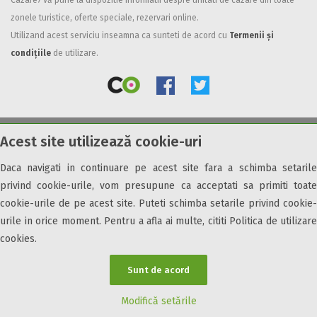
Cazare7 vă pune la dispozitie informatii despre unitati de cazare din toate
zonele turistice, oferte speciale, rezervari online.
Facilități
Utilizand acest serviciu inseamna ca sunteti de acord cu
Termenii și
Internet wireless
condițiile
de utilizare.
Parcare
Plata cu cardul
Restaurant
All inclusive
Acest site utilizează cookie-uri
© 2026 Cazare7. Toate drepturile rezervate.
Pensiune completa
Demipensiune
Daca navigati in continuare pe acest site fara a schimba setarile
Obiective turistice
Informații utile
Parteneri Cazare7
Harta Cazare7
Mic dejun
privind cookie-urile, vom presupune ca acceptati sa primiti toate
Accepta animale
cookie-urile de pe acest site. Puteti schimba setarile privind cookie-
Accepta voucher vacanta
urile in orice moment. Pentru a afla ai multe, cititi Politica de utilizare
cookies.
Acces bucatarie
Acces persoane cu dizabilități
Sunt de acord
ATV
Bar
Modifică setările
Beauty center