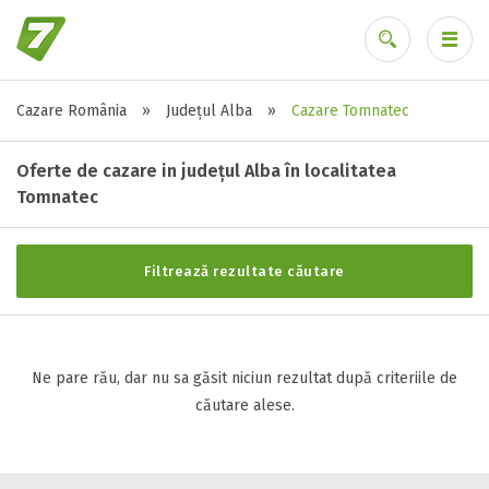
Cazare România
»
Județul Alba
»
Cazare Tomnatec
Stele / margarete
Ai uitat parola?
Neclasificat
Oferte de cazare in județul Alba în localitatea
1 stea / margareta
Tomnatec
2 stele / margarete
3 stele / margarete
Filtrează rezultate căutare
4 stele / margarete
5 stele / margarete
Ne pare rău, dar nu sa găsit niciun rezultat după criteriile de
Selecteaza pretul
căutare alese.
Pret:
0
-
0
LEI