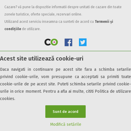
Cazare7 vă pune la dispozitie informatii despre unitati de cazare din toate
Facilități
zonele turistice, oferte speciale, rezervari online.
Internet wireless
Utilizand acest serviciu inseamna ca sunteti de acord cu
Termenii și
Parcare
condițiile
de utilizare.
Plata cu cardul
Restaurant
All inclusive
Acest site utilizează cookie-uri
Pensiune completa
© 2026 Cazare7. Toate drepturile rezervate.
Demipensiune
Daca navigati in continuare pe acest site fara a schimba setarile
Mic dejun
privind cookie-urile, vom presupune ca acceptati sa primiti toate
Obiective turistice
Informații utile
Parteneri Cazare7
Harta Cazare7
Accepta animale
cookie-urile de pe acest site. Puteti schimba setarile privind cookie-
Accepta voucher vacanta
urile in orice moment. Pentru a afla ai multe, cititi Politica de utilizare
cookies.
Acces bucatarie
Acces persoane cu dizabilități
Sunt de acord
ATV
Bar
Modifică setările
Beauty center