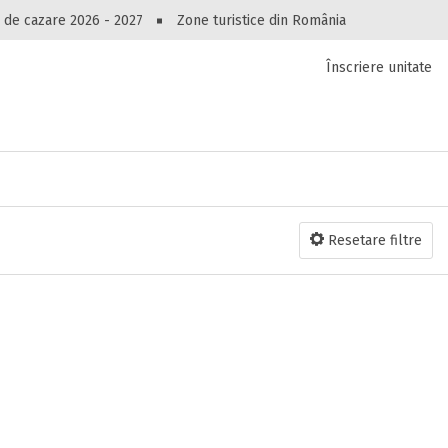
Peste 10547 oferte de cazare!
 de cazare 2026 - 2027
Zone turistice din România
Înscriere unitate
luri, pensiuni, vile, apartamente sau alte unitați
cel mai bun preț.
Ai uitat parola?
Resetare filtre