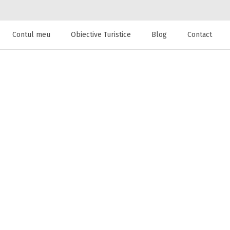
Contul meu
Obiective Turistice
Blog
Contact
 de cazare la