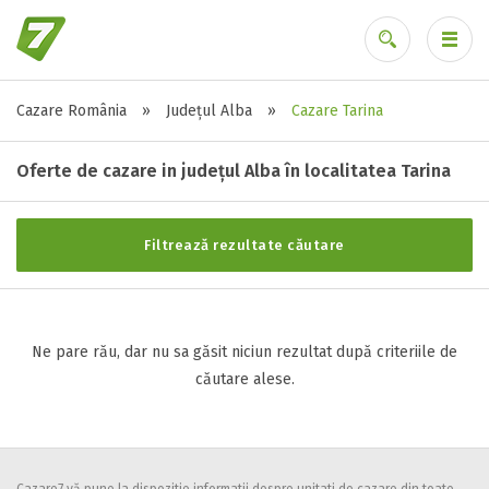
Cazare România
»
Județul Alba
»
Cazare Tarina
Stele / margarete
Ai uitat parola?
Neclasificat
Oferte de cazare in județul Alba în localitatea Tarina
1 stea / margareta
2 stele / margarete
Filtrează rezultate căutare
3 stele / margarete
4 stele / margarete
5 stele / margarete
Ne pare rău, dar nu sa găsit niciun rezultat după criteriile de
căutare alese.
Selecteaza pretul
Pret:
0
-
0
LEI