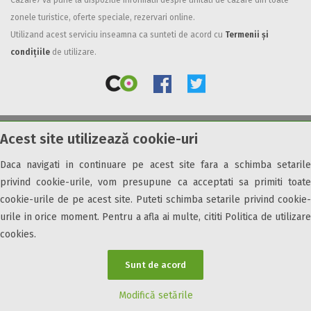
Cazare7 vă pune la dispozitie informatii despre unitati de cazare din toate
zonele turistice, oferte speciale, rezervari online.
Facilități
Utilizand acest serviciu inseamna ca sunteti de acord cu
Termenii și
Internet wireless
condițiile
de utilizare.
Parcare
Plata cu cardul
Restaurant
All inclusive
Acest site utilizează cookie-uri
© 2026 Cazare7. Toate drepturile rezervate.
Pensiune completa
Demipensiune
Daca navigati in continuare pe acest site fara a schimba setarile
Obiective turistice
Informații utile
Parteneri Cazare7
Harta Cazare7
Mic dejun
privind cookie-urile, vom presupune ca acceptati sa primiti toate
Accepta animale
cookie-urile de pe acest site. Puteti schimba setarile privind cookie-
Accepta voucher vacanta
urile in orice moment. Pentru a afla ai multe, cititi Politica de utilizare
cookies.
Acces bucatarie
Acces persoane cu dizabilități
Sunt de acord
ATV
Bar
Modifică setările
Beauty center