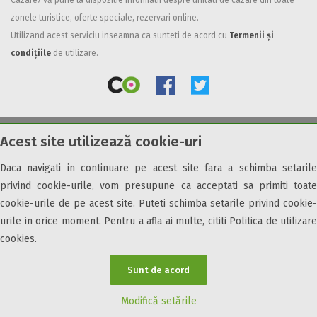
Cazare7 vă pune la dispozitie informatii despre unitati de cazare din toate
zonele turistice, oferte speciale, rezervari online.
Facilități
Utilizand acest serviciu inseamna ca sunteti de acord cu
Termenii și
Internet wireless
condițiile
de utilizare.
Parcare
Plata cu cardul
Restaurant
All inclusive
Acest site utilizează cookie-uri
© 2026 Cazare7. Toate drepturile rezervate.
Pensiune completa
Demipensiune
Daca navigati in continuare pe acest site fara a schimba setarile
Obiective turistice
Informații utile
Parteneri Cazare7
Harta Cazare7
Mic dejun
privind cookie-urile, vom presupune ca acceptati sa primiti toate
Accepta animale
cookie-urile de pe acest site. Puteti schimba setarile privind cookie-
Accepta voucher vacanta
urile in orice moment. Pentru a afla ai multe, cititi Politica de utilizare
cookies.
Acces bucatarie
Acces persoane cu dizabilități
Sunt de acord
ATV
Bar
Modifică setările
Beauty center