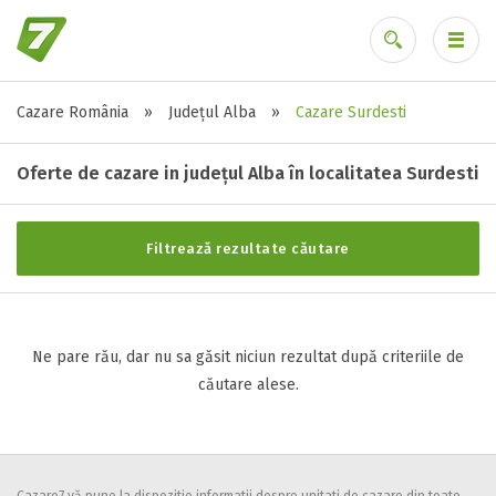
Cazare România
»
Județul Alba
»
Cazare Surdesti
Stele / margarete
Ai uitat parola?
Neclasificat
Oferte de cazare in județul Alba în localitatea Surdesti
1 stea / margareta
2 stele / margarete
Filtrează rezultate căutare
3 stele / margarete
4 stele / margarete
5 stele / margarete
Ne pare rău, dar nu sa găsit niciun rezultat după criteriile de
căutare alese.
Selecteaza pretul
Pret:
0
-
0
LEI