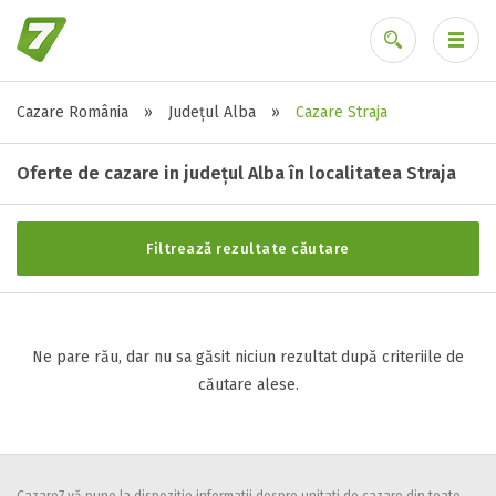
Cazare România
»
Județul Alba
»
Cazare Straja
Stele / margarete
Ai uitat parola?
Neclasificat
Oferte de cazare in județul Alba în localitatea Straja
1 stea / margareta
2 stele / margarete
Filtrează rezultate căutare
3 stele / margarete
4 stele / margarete
5 stele / margarete
Ne pare rău, dar nu sa găsit niciun rezultat după criteriile de
căutare alese.
Selecteaza pretul
Pret:
0
-
0
LEI