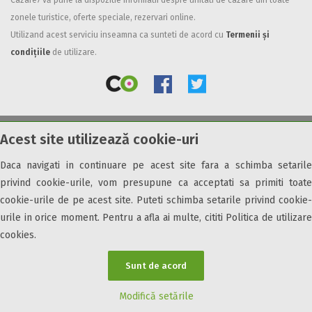
Cazare7 vă pune la dispozitie informatii despre unitati de cazare din toate
zonele turistice, oferte speciale, rezervari online.
Facilități
Utilizand acest serviciu inseamna ca sunteti de acord cu
Termenii și
Internet wireless
condițiile
de utilizare.
Parcare
Plata cu cardul
Restaurant
All inclusive
Acest site utilizează cookie-uri
© 2026 Cazare7. Toate drepturile rezervate.
Pensiune completa
Demipensiune
Daca navigati in continuare pe acest site fara a schimba setarile
Obiective turistice
Informații utile
Parteneri Cazare7
Harta Cazare7
Mic dejun
privind cookie-urile, vom presupune ca acceptati sa primiti toate
Accepta animale
cookie-urile de pe acest site. Puteti schimba setarile privind cookie-
Accepta voucher vacanta
urile in orice moment. Pentru a afla ai multe, cititi Politica de utilizare
cookies.
Acces bucatarie
Acces persoane cu dizabilități
Sunt de acord
ATV
Bar
Modifică setările
Beauty center