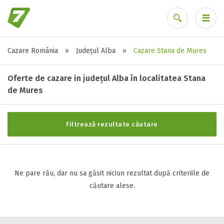
Cazare România
»
Județul Alba
»
Cazare Stana de Mures
Stele / margarete
Ai uitat parola?
Neclasificat
Oferte de cazare in județul Alba în localitatea Stana
1 stea / margareta
de Mures
2 stele / margarete
3 stele / margarete
Filtrează rezultate căutare
4 stele / margarete
5 stele / margarete
Ne pare rău, dar nu sa găsit niciun rezultat după criteriile de
Selecteaza pretul
căutare alese.
Pret:
0
-
0
LEI