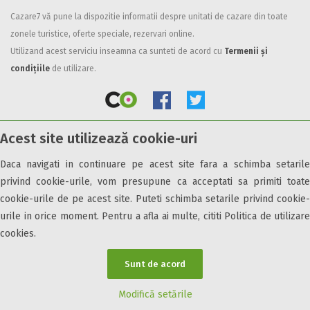
Cazare7 vă pune la dispozitie informatii despre unitati de cazare din toate
Facilități
zonele turistice, oferte speciale, rezervari online.
Internet wireless
Utilizand acest serviciu inseamna ca sunteti de acord cu
Termenii și
Parcare
condițiile
de utilizare.
Plata cu cardul
Restaurant
All inclusive
Acest site utilizează cookie-uri
Pensiune completa
© 2026 Cazare7. Toate drepturile rezervate.
Demipensiune
Daca navigati in continuare pe acest site fara a schimba setarile
Mic dejun
privind cookie-urile, vom presupune ca acceptati sa primiti toate
Obiective turistice
Informații utile
Parteneri Cazare7
Harta Cazare7
Accepta animale
cookie-urile de pe acest site. Puteti schimba setarile privind cookie-
Accepta voucher vacanta
urile in orice moment. Pentru a afla ai multe, cititi Politica de utilizare
cookies.
Acces bucatarie
Acces persoane cu dizabilități
Sunt de acord
ATV
Bar
Modifică setările
Beauty center