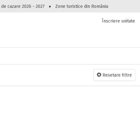
Peste 10545 oferte de cazare!
 de cazare 2026 - 2027
Zone turistice din România
Înscriere unitate
luri, pensiuni, vile, apartamente sau alte unitați
cel mai bun preț.
Ai uitat parola?
Resetare filtre