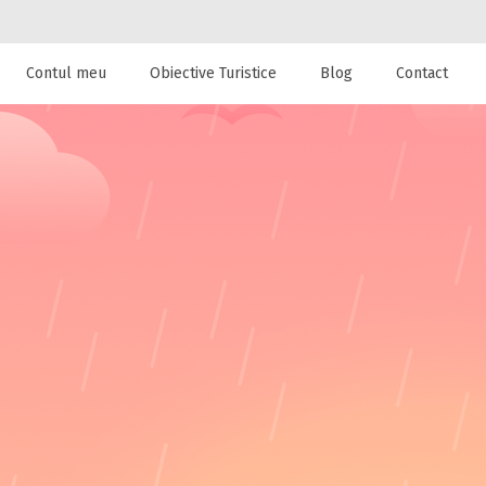
Contul meu
Obiective Turistice
Blog
Contact
 de cazare la