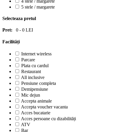
4 stele / margarete
5 stele / margarete
Selecteaza pretul
Pret:
0
-
0
LEI
Facilități
Internet wireless
Parcare
Plata cu cardul
Restaurant
All inclusive
Pensiune completa
Demipensiune
Mic dejun
Accepta animale
Accepta voucher vacanta
Acces bucatarie
Acces persoane cu dizabilități
ATV
Bar