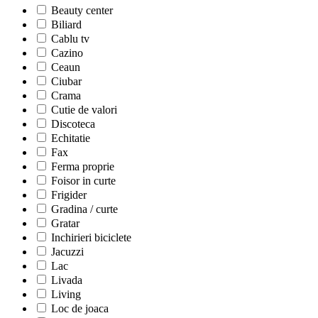
Beauty center
Biliard
Cablu tv
Cazino
Ceaun
Ciubar
Crama
Cutie de valori
Discoteca
Echitatie
Fax
Ferma proprie
Foisor in curte
Frigider
Gradina / curte
Gratar
Inchirieri biciclete
Jacuzzi
Lac
Livada
Living
Loc de joaca