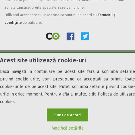
Cazare7 vă pune la dispozitie informatii despre unitati de cazare din toate
zonele turistice, oferte speciale, rezervari online.
Facilități
Utilizand acest serviciu inseamna ca sunteti de acord cu
Termenii și
Internet wireless
condițiile
de utilizare.
Parcare
Plata cu cardul
Restaurant
All inclusive
Acest site utilizează cookie-uri
© 2026 Cazare7. Toate drepturile rezervate.
Pensiune completa
Demipensiune
Daca navigati in continuare pe acest site fara a schimba setarile
Obiective turistice
Informații utile
Parteneri Cazare7
Harta Cazare7
Mic dejun
privind cookie-urile, vom presupune ca acceptati sa primiti toate
Accepta animale
cookie-urile de pe acest site. Puteti schimba setarile privind cookie-
Accepta voucher vacanta
urile in orice moment. Pentru a afla ai multe, cititi Politica de utilizare
cookies.
Acces bucatarie
Acces persoane cu dizabilități
Sunt de acord
ATV
Bar
Modifică setările
Beauty center