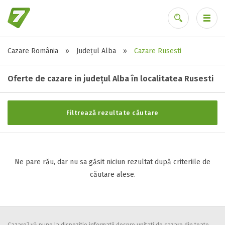
Cazare România
»
Județul Alba
»
Cazare Rusesti
Stele / margarete
Ai uitat parola?
Neclasificat
Oferte de cazare in județul Alba în localitatea Rusesti
1 stea / margareta
2 stele / margarete
Filtrează rezultate căutare
3 stele / margarete
4 stele / margarete
5 stele / margarete
Ne pare rău, dar nu sa găsit niciun rezultat după criteriile de
căutare alese.
Selecteaza pretul
Pret:
0
-
0
LEI