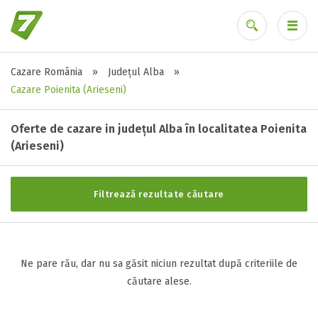
Cazare România
»
Județul Alba
»
Stele / margarete
Ai uitat parola?
Cazare Poienita (Arieseni)
Neclasificat
1 stea / margareta
Oferte de cazare in județul Alba în localitatea Poienita
2 stele / margarete
(Arieseni)
3 stele / margarete
4 stele / margarete
Filtrează rezultate căutare
5 stele / margarete
Selecteaza pretul
Ne pare rău, dar nu sa găsit niciun rezultat după criteriile de
căutare alese.
Pret:
0
-
0
LEI