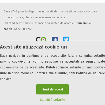
Facilități
Cazare7 vă pune la dispozitie informatii despre unitati de cazare din toate
Internet wireless
zonele turistice, oferte speciale, rezervari online.
Parcare
Utilizand acest serviciu inseamna ca sunteti de acord cu
Termenii și
Plata cu cardul
condițiile
de utilizare.
Restaurant
All inclusive
Acest site utilizează cookie-uri
Pensiune completa
Demipensiune
Daca navigati in continuare pe acest site fara a schimba setarile
© 2026 Cazare7. Toate drepturile rezervate.
Mic dejun
privind cookie-urile, vom presupune ca acceptati sa primiti toate
Accepta animale
cookie-urile de pe acest site. Puteti schimba setarile privind cookie-
Obiective turistice
Informații utile
Parteneri Cazare7
Harta Cazare7
Accepta voucher vacanta
urile in orice moment. Pentru a afla ai multe, cititi Politica de utilizare
cookies.
Acces bucatarie
Acces persoane cu dizabilități
Sunt de acord
ATV
Bar
Modifică setările
Beauty center