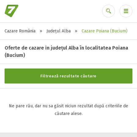
Cazare România
»
Județul Alba
»
Cazare Poiana (Bucium)
Stele / margarete
Ai uitat parola?
Neclasificat
Oferte de cazare in județul Alba în localitatea Poiana
1 stea / margareta
(Bucium)
2 stele / margarete
3 stele / margarete
Filtrează rezultate căutare
4 stele / margarete
5 stele / margarete
Ne pare rău, dar nu sa găsit niciun rezultat după criteriile de
Selecteaza pretul
căutare alese.
Pret:
0
-
0
LEI