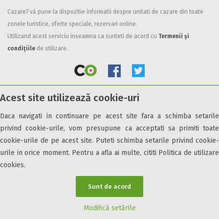
Cazare7 vă pune la dispozitie informatii despre unitati de cazare din toate
Facilități
zonele turistice, oferte speciale, rezervari online.
Internet wireless
Utilizand acest serviciu inseamna ca sunteti de acord cu
Termenii și
Parcare
condițiile
de utilizare.
Plata cu cardul
Restaurant
All inclusive
Acest site utilizează cookie-uri
Pensiune completa
© 2026 Cazare7. Toate drepturile rezervate.
Demipensiune
Daca navigati in continuare pe acest site fara a schimba setarile
Mic dejun
privind cookie-urile, vom presupune ca acceptati sa primiti toate
Obiective turistice
Informații utile
Parteneri Cazare7
Harta Cazare7
Accepta animale
cookie-urile de pe acest site. Puteti schimba setarile privind cookie-
Accepta voucher vacanta
urile in orice moment. Pentru a afla ai multe, cititi Politica de utilizare
cookies.
Acces bucatarie
Acces persoane cu dizabilități
Sunt de acord
ATV
Bar
Modifică setările
Beauty center