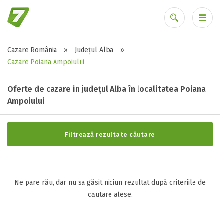
Cazare România
»
Județul Alba
»
Stele / margarete
Ai uitat parola?
Cazare Poiana Ampoiului
Neclasificat
1 stea / margareta
Oferte de cazare in județul Alba în localitatea Poiana
2 stele / margarete
Ampoiului
3 stele / margarete
4 stele / margarete
Filtrează rezultate căutare
5 stele / margarete
Selecteaza pretul
Ne pare rău, dar nu sa găsit niciun rezultat după criteriile de
căutare alese.
Pret:
0
-
0
LEI