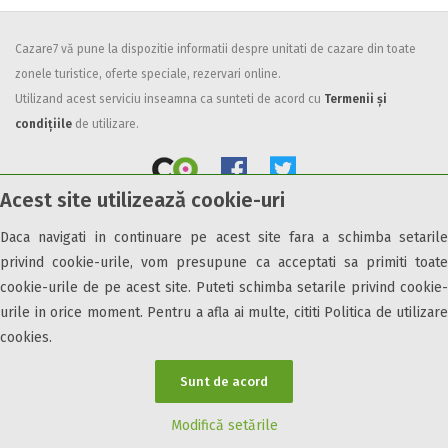
Facilități
Cazare7 vă pune la dispozitie informatii despre unitati de cazare din toate
Internet wireless
zonele turistice, oferte speciale, rezervari online.
Parcare
Utilizand acest serviciu inseamna ca sunteti de acord cu
Termenii și
Plata cu cardul
condițiile
de utilizare.
Restaurant
All inclusive
Acest site utilizează cookie-uri
Pensiune completa
Demipensiune
Daca navigati in continuare pe acest site fara a schimba setarile
© 2026 Cazare7. Toate drepturile rezervate.
Mic dejun
privind cookie-urile, vom presupune ca acceptati sa primiti toate
Accepta animale
cookie-urile de pe acest site. Puteti schimba setarile privind cookie-
Obiective turistice
Informații utile
Parteneri Cazare7
Harta Cazare7
Accepta voucher vacanta
urile in orice moment. Pentru a afla ai multe, cititi Politica de utilizare
cookies.
Acces bucatarie
Acces persoane cu dizabilități
Sunt de acord
ATV
Bar
Modifică setările
Beauty center