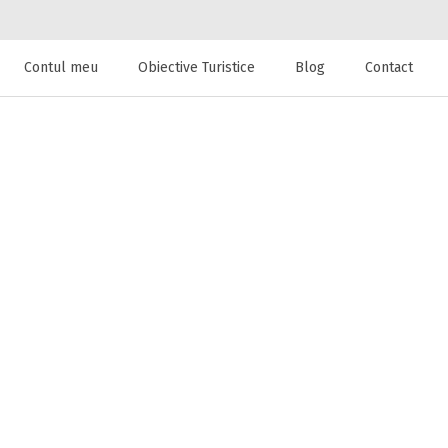
Contul meu
Obiective Turistice
Blog
Contact
 de cazare la