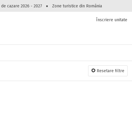
Peste 10549 oferte de cazare!
 de cazare 2026 - 2027
Zone turistice din România
Înscriere unitate
luri, pensiuni, vile, apartamente sau alte unitați
cel mai bun preț.
Ai uitat parola?
Resetare filtre