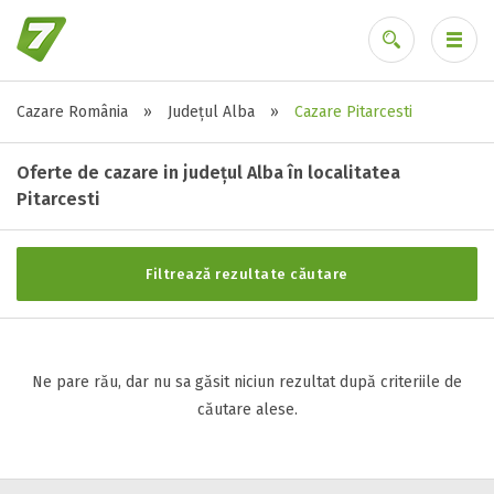
Cazare România
»
Județul Alba
»
Cazare Pitarcesti
Stele / margarete
Ai uitat parola?
Neclasificat
Oferte de cazare in județul Alba în localitatea
1 stea / margareta
Pitarcesti
2 stele / margarete
3 stele / margarete
Filtrează rezultate căutare
4 stele / margarete
5 stele / margarete
Ne pare rău, dar nu sa găsit niciun rezultat după criteriile de
Selecteaza pretul
căutare alese.
Pret:
0
-
0
LEI