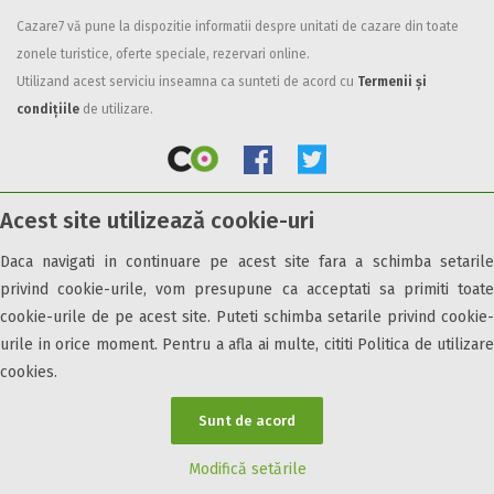
Cazare7 vă pune la dispozitie informatii despre unitati de cazare din toate
Facilități
zonele turistice, oferte speciale, rezervari online.
Internet wireless
Utilizand acest serviciu inseamna ca sunteti de acord cu
Termenii și
Parcare
condițiile
de utilizare.
Plata cu cardul
Restaurant
All inclusive
Acest site utilizează cookie-uri
Pensiune completa
© 2026 Cazare7. Toate drepturile rezervate.
Demipensiune
Daca navigati in continuare pe acest site fara a schimba setarile
Mic dejun
privind cookie-urile, vom presupune ca acceptati sa primiti toate
Obiective turistice
Informații utile
Parteneri Cazare7
Harta Cazare7
Accepta animale
cookie-urile de pe acest site. Puteti schimba setarile privind cookie-
Accepta voucher vacanta
urile in orice moment. Pentru a afla ai multe, cititi Politica de utilizare
cookies.
Acces bucatarie
Acces persoane cu dizabilități
Sunt de acord
ATV
Bar
Modifică setările
Beauty center