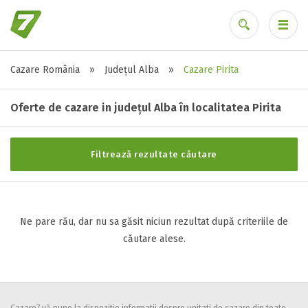
Cazare România
»
Județul Alba
»
Cazare Pirita
Stele / margarete
Ai uitat parola?
Neclasificat
Oferte de cazare in județul Alba în localitatea Pirita
1 stea / margareta
2 stele / margarete
Filtrează rezultate căutare
3 stele / margarete
4 stele / margarete
5 stele / margarete
Ne pare rău, dar nu sa găsit niciun rezultat după criteriile de
căutare alese.
Selecteaza pretul
Pret:
0
-
0
LEI