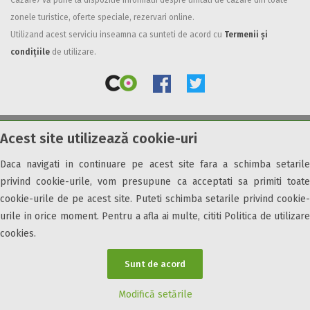
Cazare7 vă pune la dispozitie informatii despre unitati de cazare din toate
zonele turistice, oferte speciale, rezervari online.
Facilități
Utilizand acest serviciu inseamna ca sunteti de acord cu
Termenii și
Internet wireless
condițiile
de utilizare.
Parcare
Plata cu cardul
Restaurant
All inclusive
Acest site utilizează cookie-uri
© 2026 Cazare7. Toate drepturile rezervate.
Pensiune completa
Demipensiune
Daca navigati in continuare pe acest site fara a schimba setarile
Obiective turistice
Informații utile
Parteneri Cazare7
Harta Cazare7
Mic dejun
privind cookie-urile, vom presupune ca acceptati sa primiti toate
Accepta animale
cookie-urile de pe acest site. Puteti schimba setarile privind cookie-
Accepta voucher vacanta
urile in orice moment. Pentru a afla ai multe, cititi Politica de utilizare
cookies.
Acces bucatarie
Acces persoane cu dizabilități
Sunt de acord
ATV
Bar
Modifică setările
Beauty center